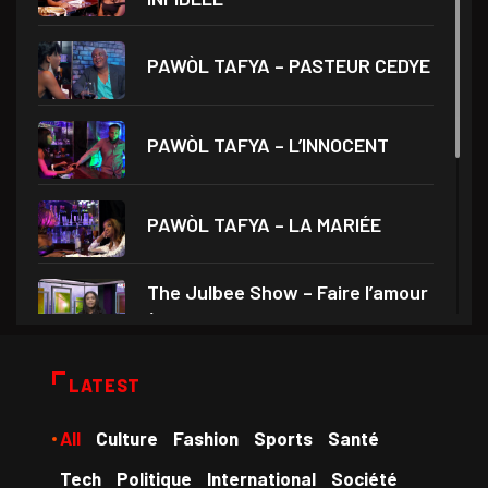
PAWÒL TAFYA – PASTEUR CEDYE
PAWÒL TAFYA – L’INNOCENT
PAWÒL TAFYA – LA MARIÉE
The Julbee Show – Faire l’amour
à son
Droits et Société – Invité Me
LATEST
Monferrier Dorval
All
Culture
Fashion
Sports
Santé
Medam VD yo – Théâtre Ami
Tech
Politique
International
Société