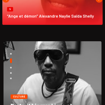
5
“Ange et démon” Alexandre Naylie Saïda Shelly
CULTURE