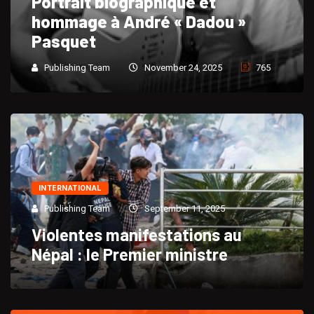
Portrait biographique et
hommage à André « Dadou »
Pasquet
Publishing Team
November 24, 2025
765
INTERNATIONAL
Publishing Team
September 11, 2025
Violentes manifestations au
Népal : le Premier ministre