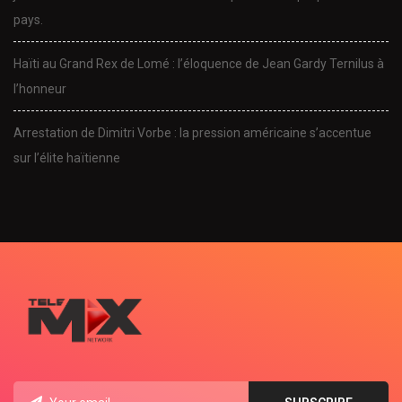
pays.
Haïti au Grand Rex de Lomé : l’éloquence de Jean Gardy Ternilus à
l’honneur
Arrestation de Dimitri Vorbe : la pression américaine s’accentue
sur l’élite haïtienne