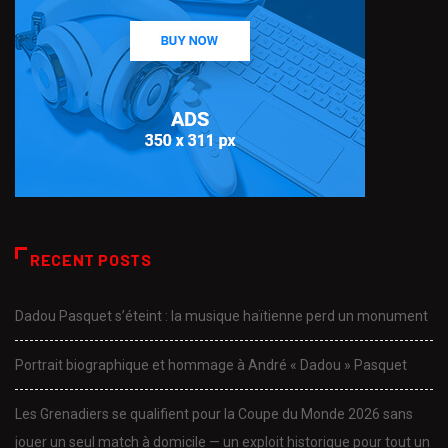
RECENT POSTS
Dadou Pasquet s’éteint : la musique haïtienne perd un monument
Portrait biographique et hommage à André « Dadou » Pasquet
Les Grenadiers se qualifient pour la Coupe du Monde 2026 sans
jouer un seul match à domicile — un exploit historique pour tout un