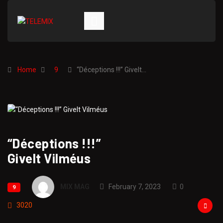
Home
9
“Déceptions !!!” Givelt…
“Déceptions !!!”
Givelt Vilméus
MIX MAG
February 7, 2023
0
9
3020