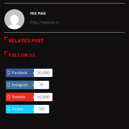
MIX MAG
http://telemix.tv
RELATED POST
FOLLOW US
20,000
Facebook
9
Instagram
16,000
Youtube
785
Twitter