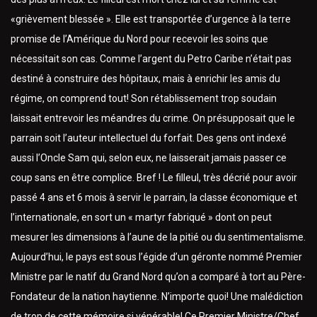
«grièvement blessée ». Elle est transportée d’urgence à la terre
promise de l’Amérique du Nord pour recevoir les soins que
nécessitait son cas. Comme l’argent du Petro Caribe n’était pas
destiné à construire des hôpitaux, mais à enrichir les amis du
régime, on comprend tout! Son rétablissement trop soudain
laissait entrevoir les méandres du crime. On présupposait que le
parrain soit l’auteur intellectuel du forfait. Des gens ont indexé
aussi l’Oncle Sam qui, selon eux, ne laisserait jamais passer ce
coup sans en être complice. Bref ! Le filleul, très décrié pour avoir
passé 4 ans et 6 mois à servir le parrain, la classe économique et
l’internationale, en sort un « martyr fabriqué » dont on peut
mesurer les dimensions à l’aune de la pitié ou du sentimentalisme.
Aujourd’hui, le pays est sous l’égide d’un géronte nommé Premier
Ministre par le natif du Grand Nord qu’on a comparé à tort au Père-
Fondateur de la nation haytienne. N’importe quoi! Une malédiction
de trop de cette mémoire si vénérable! Ce Premier Ministre/Chef