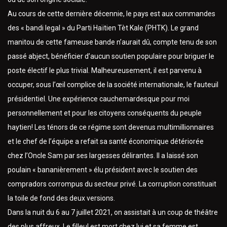
Au cours de cette dernière décennie, le pays est aux commandes
des « bandi legal » du Parti Haïtien Tèt Kale (PHTK). Le grand
manitou de cette fameuse bande n’aurait dû, compte tenu de son
passé abject, bénéficier d’aucun soutien populaire pour briguer le
poste électif le plus trivial. Malheureusement, il est parvenu à
occuper, sous l’œil complice de la société internationale, le fauteuil
présidentiel. Une expérience cauchemardesque pour moi
personnellement et pour les citoyens conséquents du peuple
haytien! Les ténors de ce régime sont devenus multimillionnaires
et le chef de l’équipe a refait sa santé économique détériorée
chez l’Oncle Sam par ses largesses délirantes. Il a laissé son
poulain « bananièrement » élu président avec le soutien des
compradors corrompus du secteur privé. La corruption constituait
la toile de fond des deux versions.
Dans la nuit du 6 au 7 juillet 2021, on assistait à un coup de théâtre
des plus affreux. Le filleul est mort chez lui et sa femme est