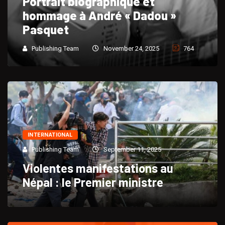
Portrait biographique et
hommage à André « Dadou »
Pasquet
Publishing Team
November 24, 2025
764
INTERNATIONAL
Publishing Team
September 11, 2025
Violentes manifestations au
Népal : le Premier ministre