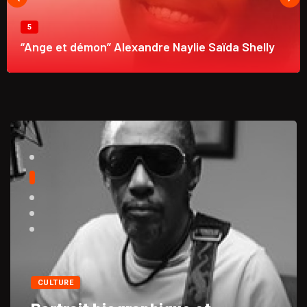
6
ylie Saïda Shelly
“Ayiti Soufrisken” Bithja Marie 
CULTURE