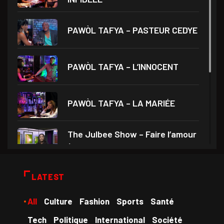
PAWÒL TAFYA – PASTEUR CEDYE
PAWÒL TAFYA – L’INNOCENT
PAWÒL TAFYA – LA MARIÉE
The Julbee Show – Faire l’amour
à son
Droits et Société – Invité Me
LATEST
Monferrier Dorval
All
Culture
Fashion
Sports
Santé
Medam VD yo – Théâtre Ami
Tech
Politique
International
Société