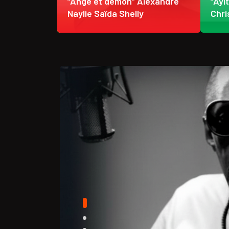
 étendent
“Ange et démon” Alexandre
“Ayi
ère froide
Naylie Saïda Shelly
Chri