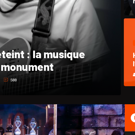
hique et hommage à
Pasquet
762