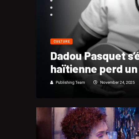
CULTURE
Portrait biograp
André « Dadou » 
Publishing Team
November 24, 2025