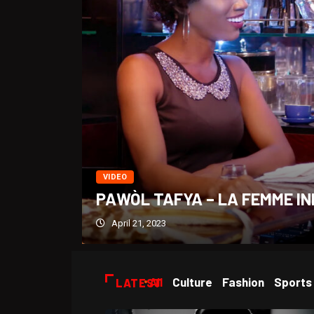
VIDEO
PAWÒL TAFYA – LA FEMME IN
April 21, 2023
All
Culture
Fashion
Sports
LATEST