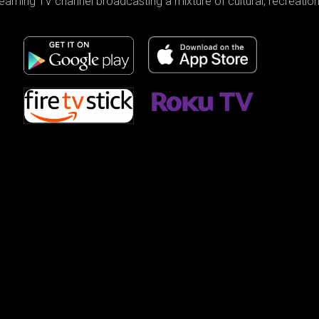
reaming TV channel broadcasting a mixture of cultural, recreati