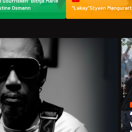
ti Soufrisken” Bithja Marie
stine Osmann
“Lakay”Styven Mangurart