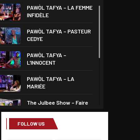
PAWÒL TAFYA – LA FEMME
INFIDÈLE
PAWÒL TAFYA – PASTEUR
CEDYE
PAWÒL TAFYA –
L’INNOCENT
PAWÒL TAFYA – LA
MARIÉE
The Julbee Show – Faire
l’amour à son
FOLLOW US
Droits et Société – Invité
Me Monferrier Dorval