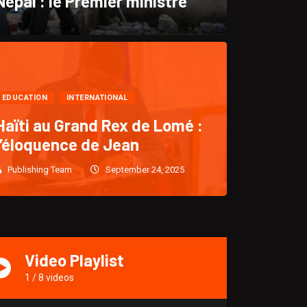
Népal : le Premier ministre
CULTURE
EDUCATION
INTERNATIONAL
“KLASS : Un retour triomph
Haïti au Grand Rex de Lomé :
l’éloquence de Jean
après cinq (5)
Publishing Team
September 24, 2025
Publishing Team
December 28, 2024
1915
Video Playlist
1
/
8
videos