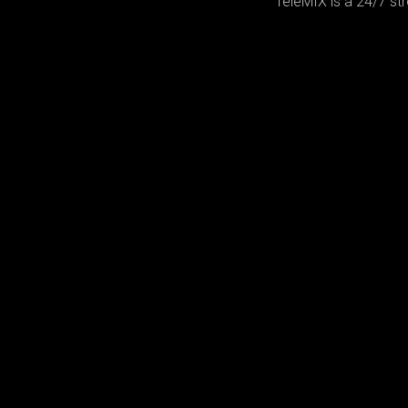
TeleMIX is a 24/7 st