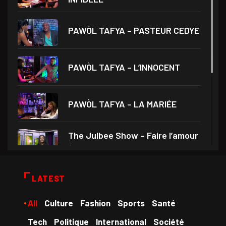
PAWÒL TAFYA – PASTEUR CEDYE
PAWÒL TAFYA – L’INNOCENT
PAWÒL TAFYA – LA MARIÉE
The Julbee Show – Faire l’amour
à son
Droits et Société – Invité Me
LATEST
Monferrier Dorval
All
Culture
Fashion
Sports
Santé
Medam VD yo – Théâtre Ami
Tech
Politique
International
Société