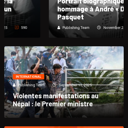
Portrait biographique et
hommage à André « Dadou »
Pasquet
Publishing Team
November 24, 2025
766
INTERNATIONAL
Publishing Team
September 11, 2025
Violentes manifestations au
Népal : le Premier ministre