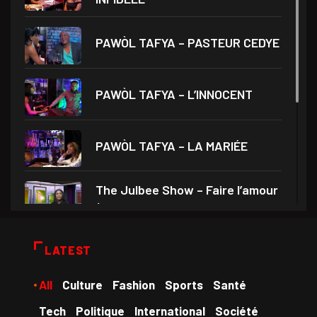
PAWÒL TAFYA – PASTEUR CEDYE
PAWÒL TAFYA – L’INNOCENT
PAWÒL TAFYA – LA MARIÉE
The Julbee Show – Faire l’amour
à son
Droits et Société – Invité Me
LATEST
Monferrier Dorval
All
Culture
Fashion
Sports
Santé
Medam VD yo – Théâtre Ami
Tech
Politique
International
Société