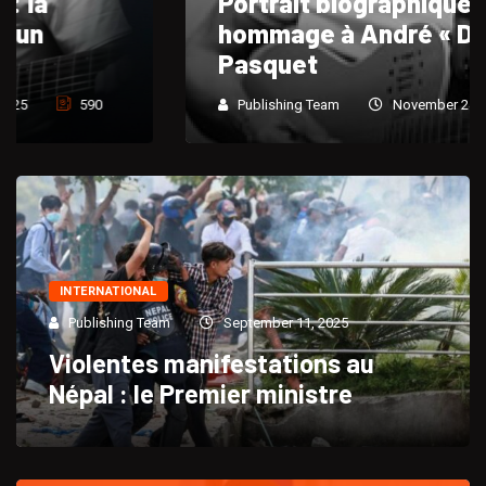
Portrait biographique et
hommage à André « Dadou »
Pasquet
Publishing Team
November 24, 2025
765
INTERNATIONAL
Publishing Team
September 11, 2025
Violentes manifestations au
Népal : le Premier ministre