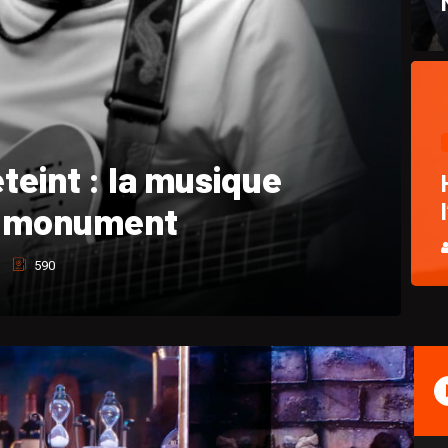
hique et hommage à
Pasquet
764