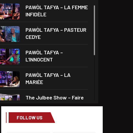
PAWÒL TAFYA – LA FEMME
INFIDÈLE
PAWÒL TAFYA – PASTEUR
CEDYE
PAWÒL TAFYA –
L’INNOCENT
PAWÒL TAFYA – LA
MARIÉE
The Julbee Show – Faire
l’amour à son
FOLLOW US
Droits et Société – Invité
Me Monferrier Dorval