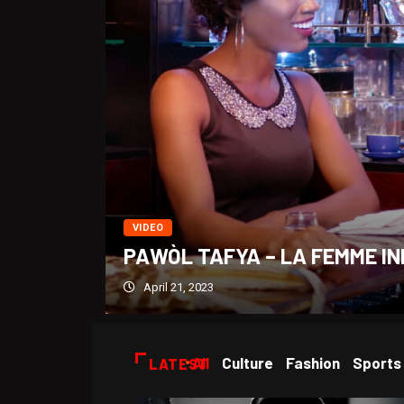
VIDEO
PAWÒL TAFYA – LA FEMME IN
April 21, 2023
All
Culture
Fashion
Sports
LATEST