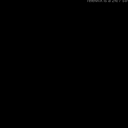
TeleMIX is a 24/7 st