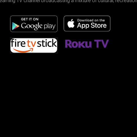
reaming TV channel broadcasting a mixture of cultural, recreati