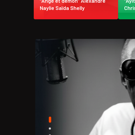
 étendent
“Ange et démon” Alexandre
“Ayi
ère froide
Naylie Saïda Shelly
Chri