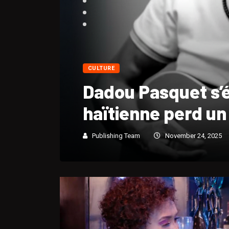
CULTURE
Portrait biograp
André « Dadou » 
Publishing Team
November 24, 2025