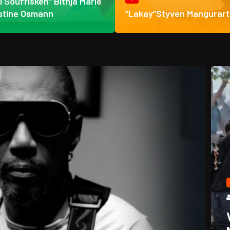
ti Soufrisken” Bithja Marie
stine Osmann
“Lakay”Styven Mangurart