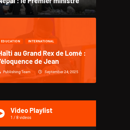
Népal : le Premier ministre
CULTURE
EDUCATION
INTERNATIONAL
“KLASS : Un retour triomph
Haïti au Grand Rex de Lomé :
l’éloquence de Jean
après cinq (5)
Publishing Team
September 24, 2025
Publishing Team
December 28, 2024
1918
Video Playlist
1
/
8
videos