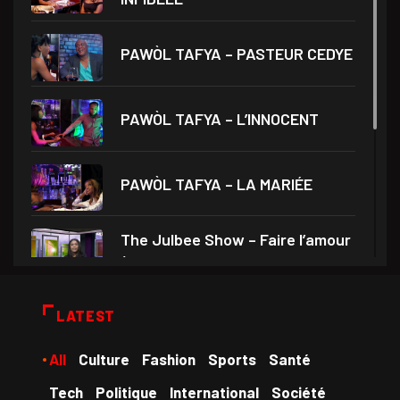
PAWÒL TAFYA – PASTEUR CEDYE
PAWÒL TAFYA – L’INNOCENT
PAWÒL TAFYA – LA MARIÉE
The Julbee Show – Faire l’amour
à son
Droits et Société – Invité Me
LATEST
Monferrier Dorval
All
Culture
Fashion
Sports
Santé
Medam VD yo – Théâtre Ami
Tech
Politique
International
Société