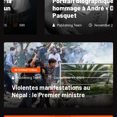
Portrait biographique et
hommage à André « Dadou »
Pasquet
Publishing Team
November 24, 2025
764
INTERNATIONAL
Publishing Team
September 11, 2025
Violentes manifestations au
Népal : le Premier ministre