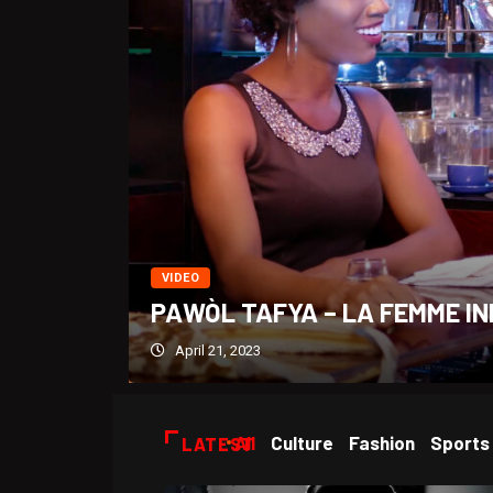
VIDEO
PAWÒL TAFYA – LA FEMME IN
April 21, 2023
All
Culture
Fashion
Sports
LATEST