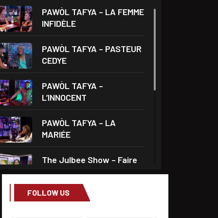
PAWÒL TAFYA – LA FEMME
INFIDÈLE
PAWÒL TAFYA – PASTEUR
CEDYE
PAWÒL TAFYA –
L’INNOCENT
PAWÒL TAFYA – LA
MARIÉE
The Julbee Show – Faire
l’amour à son
FOLLOW US
Droits et Société – Invité
Me Monferrier Dorval