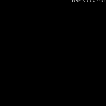
TeleMIX is a 24/7 st