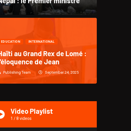
Népal : le Premier ministre
CULTURE
EDUCATION
INTERNATIONAL
“KLASS : Un retour triomph
Haïti au Grand Rex de Lomé :
l’éloquence de Jean
après cinq (5)
Publishing Team
September 24, 2025
Publishing Team
December 28, 2024
1915
Video Playlist
1
/
8
videos