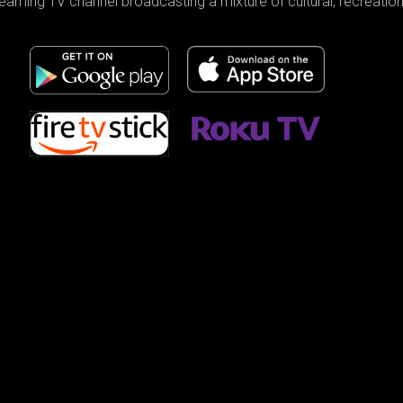
reaming TV channel broadcasting a mixture of cultural, recreati