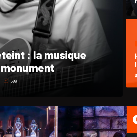
hique et hommage à
Pasquet
762