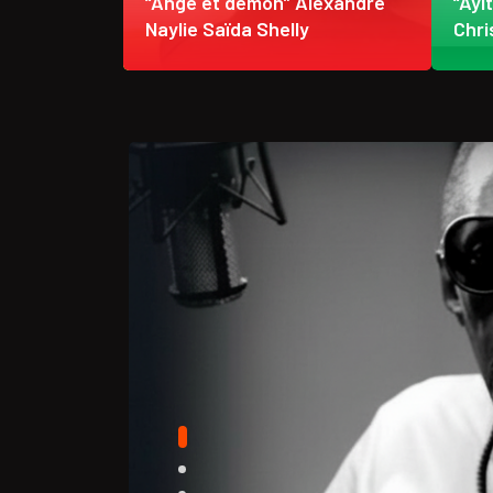
 étendent
“Ange et démon” Alexandre
“Ayi
ère froide
Naylie Saïda Shelly
Chri