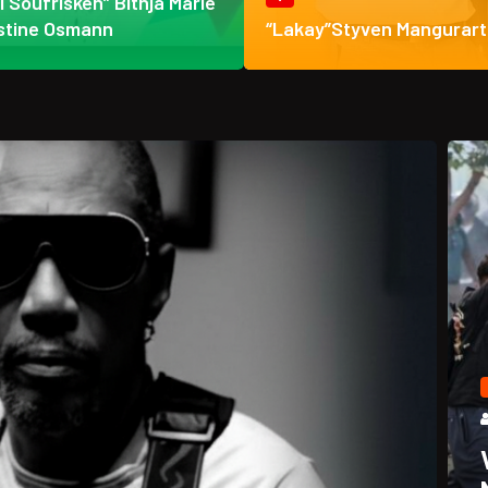
ti Soufrisken” Bithja Marie
stine Osmann
“Lakay”Styven Mangurart