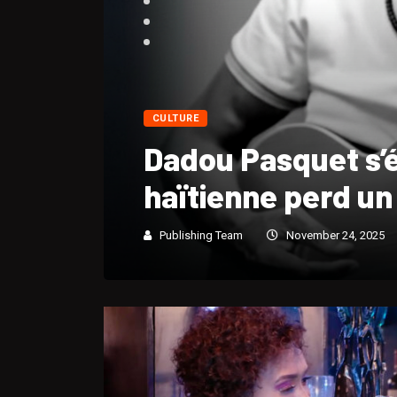
CULTURE
Portrait biograp
André « Dadou » 
Publishing Team
November 24, 2025