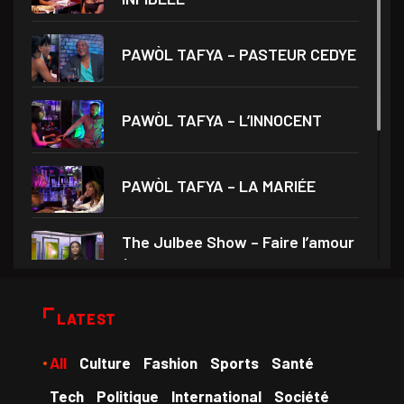
PAWÒL TAFYA – PASTEUR CEDYE
PAWÒL TAFYA – L’INNOCENT
PAWÒL TAFYA – LA MARIÉE
The Julbee Show – Faire l’amour
à son
Droits et Société – Invité Me
LATEST
Monferrier Dorval
All
Culture
Fashion
Sports
Santé
Medam VD yo – Théâtre Ami
Tech
Politique
International
Société