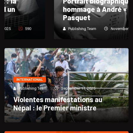
Portrait biographique et
hommage à André « Dadou »
Pasquet
Publishing Team
November 24, 2025
766
INTERNATIONAL
Publishing Team
September 11, 2025
Violentes manifestations au
Népal : le Premier ministre