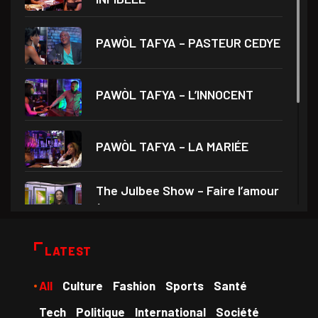
PAWÒL TAFYA – PASTEUR CEDYE
PAWÒL TAFYA – L’INNOCENT
PAWÒL TAFYA – LA MARIÉE
The Julbee Show – Faire l’amour
à son
Droits et Société – Invité Me
LATEST
Monferrier Dorval
All
Culture
Fashion
Sports
Santé
Medam VD yo – Théâtre Ami
Tech
Politique
International
Société