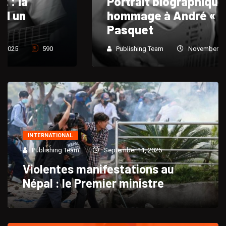
Portrait biographique et
hommage à André « Dadou »
Pasquet
Publishing Team
November 24, 2025
764
INTERNATIONAL
Publishing Team
September 11, 2025
Violentes manifestations au
Népal : le Premier ministre