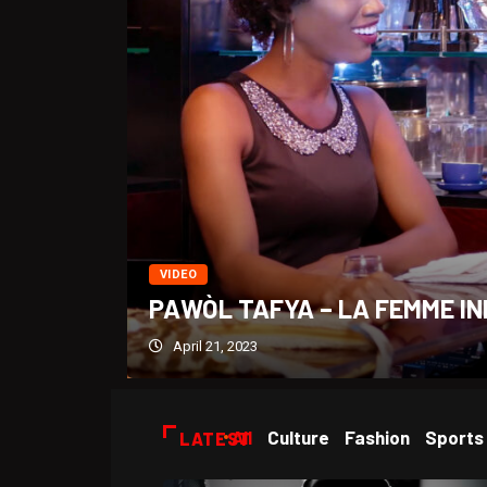
VIDEO
PAWÒL TAFYA – LA FEMME IN
April 21, 2023
All
Culture
Fashion
Sports
LATEST