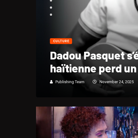
CULTURE
Portrait biograp
André « Dadou » 
Publishing Team
November 24, 2025