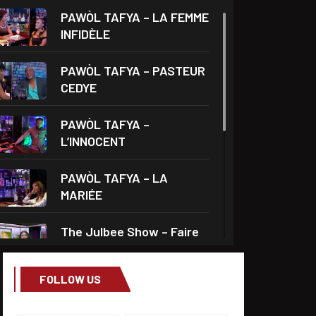
PAWÒL TAFYA – LA FEMME
INFIDÈLE
PAWÒL TAFYA – PASTEUR
CEDYE
PAWÒL TAFYA –
L’INNOCENT
PAWÒL TAFYA – LA
MARIÉE
The Julbee Show – Faire
l’amour à son
FOLLOW US
Droits et Société – Invité
Me Monferrier Dorval