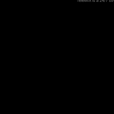
TeleMIX is a 24/7 st