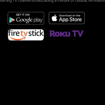
reaming TV channel broadcasting a mixture of cultural, recreati