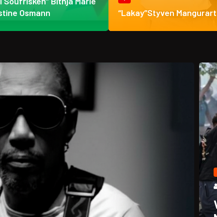
ti Soufrisken” Bithja Marie
stine Osmann
“Lakay”Styven Mangurart