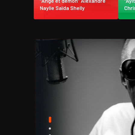
 étendent
“Ange et démon” Alexandre
“Ayi
ère froide
Naylie Saïda Shelly
Chri