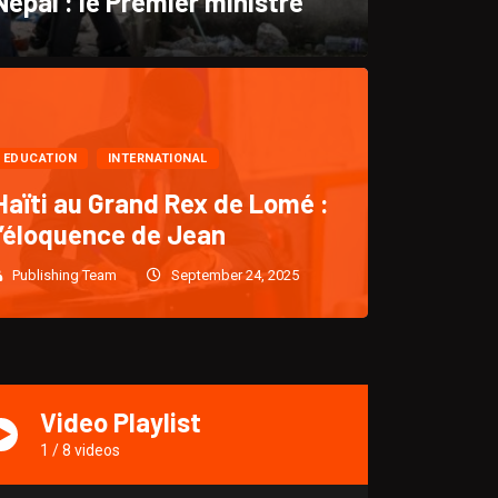
Népal : le Premier ministre
CULTURE
EDUCATION
INTERNATIONAL
“KLASS : Un retour triomph
Haïti au Grand Rex de Lomé :
l’éloquence de Jean
après cinq (5)
Publishing Team
September 24, 2025
Publishing Team
December 28, 2024
1917
Video Playlist
1
/
8
videos