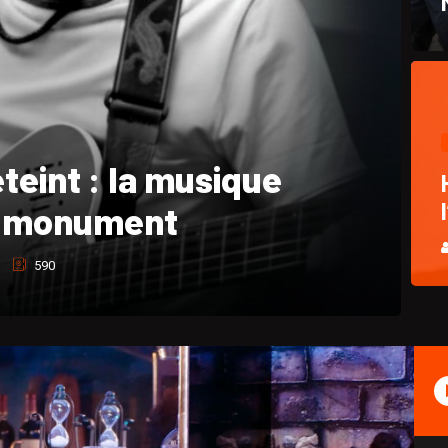
hique et hommage à
Pasquet
764