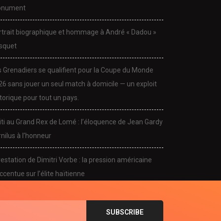
nument
rtrait biographique et hommage à André « Dadou »
squet
s Grenadiers se qualifient pour la Coupe du Monde
26 sans jouer un seul match à domicile — un exploit
torique pour tout un pays.
CULTURE
CULTURE
ïti au Grand Rex de Lomé : l’éloquence de Jean Gardy
dou Pasquet s’éteint : la
Portrait biographique et
nilus à l’honneur
sique haïtienne...
hommage à André «...
November 24, 2025
November 24, 2025
estation de Dimitri Vorbe : la pression américaine
ccentue sur l’élite haïtienne