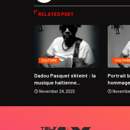
RELATED POST
CULTURE
CULTUR
se
Dadou Pasquet s’éteint : la
Portrait 
 Coupe...
musique haïtienne...
hommage à
5
November 24, 2025
November