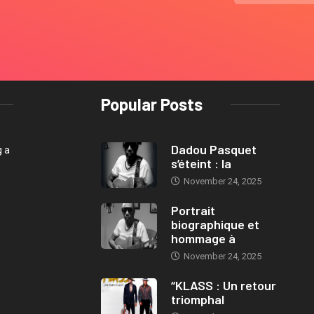
Popular Posts
Dadou Pasquet
g a
s’éteint : la
November 24, 2025
Portrait
biographique et
hommage à
November 24, 2025
“KLASS : Un retour
triomphal