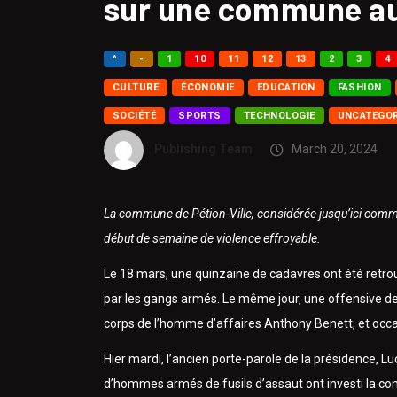
sur une commune au
^
-
1
10
11
12
13
2
3
4
CULTURE
ÉCONOMIE
EDUCATION
FASHION
SOCIÉTÉ
SPORTS
TECHNOLOGIE
UNCATEGOR
Publishing Team
March 20, 2024
La commune de Pétion-Ville, considérée jusqu’ici comme 
début de semaine de violence effroyable.
Le 18 mars, une quinzaine de cadavres ont été retrouv
par les gangs armés. Le même jour, une offensive des
corps de l’homme d’affaires Anthony Benett, et occ
Hier mardi, l’ancien porte-parole de la présidence, L
d’hommes armés de fusils d’assaut ont investi la co