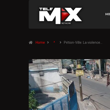
HO
Home
^
Pétion-Ville: La violence…