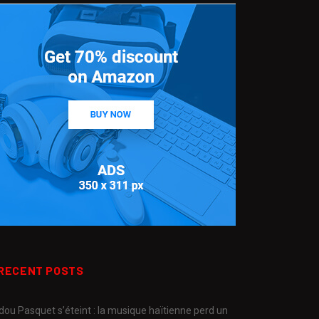
RECENT POSTS
dou Pasquet s’éteint : la musique haïtienne perd un