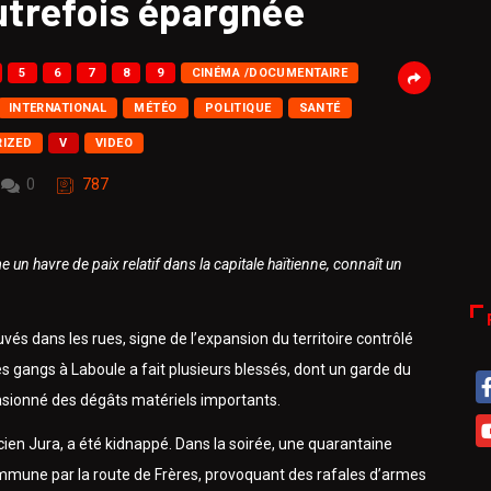
trefois épargnée
5
6
7
8
9
CINÉMA /DOCUMENTAIRE
INTERNATIONAL
MÉTÉO
POLITIQUE
SANTÉ
IZED
V
VIDEO
0
787
un havre de paix relatif dans la capitale haïtienne, connaît un
és dans les rues, signe de l’expansion du territoire contrôlé
 gangs à Laboule a fait plusieurs blessés, dont un garde du
asionné des dégâts matériels importants.
ucien Jura, a été kidnappé. Dans la soirée, une quarantaine
mmune par la route de Frères, provoquant des rafales d’armes