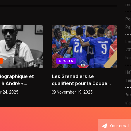
mo
Po
Pa
Le
20
his
E
SPORTS
Ha
biographique et
Les Grenadiers se
Da
Ter
 André «...
qualifient pour la Coupe...
mu
 24, 2025
November 19, 2025
Arr
s’a