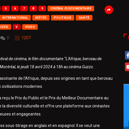
5
6
7
8
9
CINÉMA /DOCUMENTAIRE
INTERNATIONAL
MÉTÉO
POLITIQUE
SANTÉ
IZED
V
VIDEO
0
1207
tival de cinéma, le film documentaire “L’Afrique, berceau de
 Montréal, le jeudi 18 avril 2024 à 18h au cinéma Guzzo.
fascinante de l’Afrique, depuis ses origines en tant que berceau
 civilisations modernes.
 reçu le Prix du Public et le Prix du Meilleur Documentaire au
 la diversité culturelle et offre une plateforme aux cinéastes
ieuses et engageantes.
es sous-titrage en anglais et en espagnol. Il se veut une