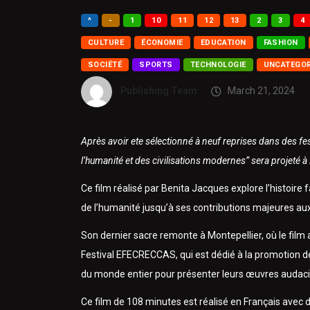
^
-
1
10
11
12
13
2
3
4
CULTURE
ÉCONOMIE
EDUCATION
FASHION
SOCIÉTÉ
SPORTS
TECHNOLOGIE
UNCATEGOR
Publishing Team
March 21, 2024
Après avoir ete sélectionné à neuf reprises dans des fes
l’humanité et des civilisations modernes” sera projeté à
Ce film réalisé par Benita Jacques explore l’histoire 
de l’humanité jusqu’à ses contributions majeures aux
Son dernier sacre remonte à Montepellier, où le film a
Festival EFECRECCAS, qui est dédié à la promotion de
du monde entier pour présenter leurs œuvres audac
Ce film de 108 minutes est réalisé en Français avec d