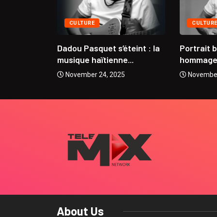
CULTURE
CULTUR
se
Dadou Pasquet s’éteint : la
Portrait 
 Coupe...
musique haïtienne...
hommage à
5
November 24, 2025
November
About Us