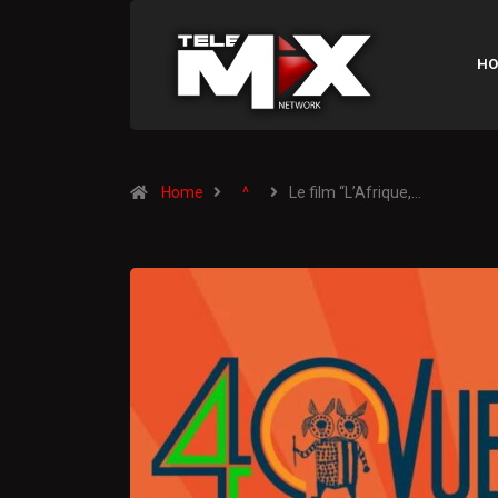
HO
Home
^
Le film “L’Afrique,…