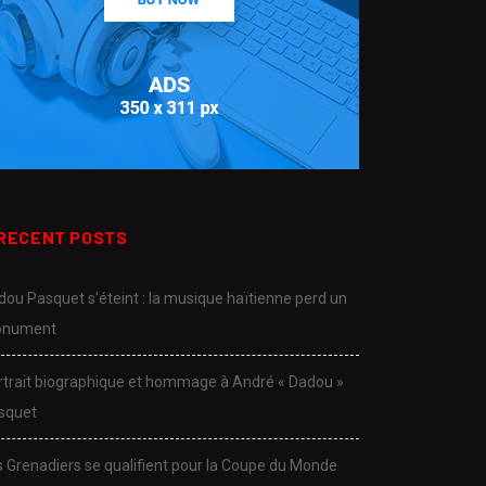
RECENT POSTS
dou Pasquet s’éteint : la musique haïtienne perd un
nument
rtrait biographique et hommage à André « Dadou »
squet
s Grenadiers se qualifient pour la Coupe du Monde