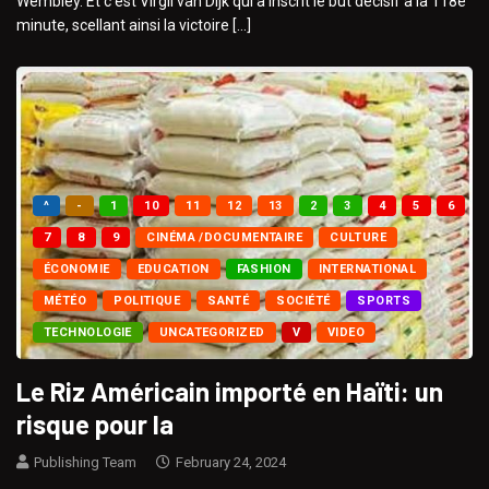
Wembley. Et c’est Virgil van Dijk qui a inscrit le but décisif à la 118e
minute, scellant ainsi la victoire […]
^
-
1
10
11
12
13
2
3
4
5
6
7
8
9
CINÉMA /DOCUMENTAIRE
CULTURE
ÉCONOMIE
EDUCATION
FASHION
INTERNATIONAL
MÉTÉO
POLITIQUE
SANTÉ
SOCIÉTÉ
SPORTS
TECHNOLOGIE
UNCATEGORIZED
V
VIDEO
Le Riz Américain importé en Haïti: un
risque pour la
Publishing Team
February 24, 2024