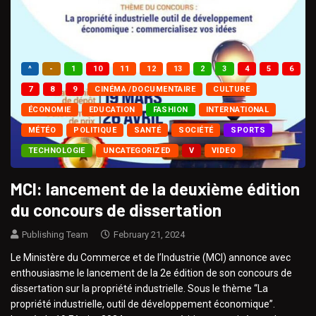
^
-
1
10
11
12
13
2
3
4
5
6
7
8
9
CINÉMA /DOCUMENTAIRE
CULTURE
ÉCONOMIE
EDUCATION
FASHION
INTERNATIONAL
MÉTÉO
POLITIQUE
SANTÉ
SOCIÉTÉ
SPORTS
TECHNOLOGIE
UNCATEGORIZED
V
VIDEO
MCI: lancement de la deuxième édition
du concours de dissertation
Publishing Team
February 21, 2024
Le Ministère du Commerce et de l’Industrie (MCI) annonce avec
enthousiasme le lancement de la 2e édition de son concours de
dissertation sur la propriété industrielle. Sous le thème “La
propriété industrielle, outil de développement économique”.