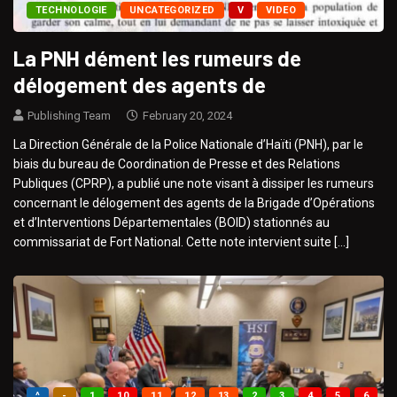
TECHNOLOGIE
UNCATEGORIZED
V
VIDEO
La PNH dément les rumeurs de
délogement des agents de
Publishing Team
February 20, 2024
La Direction Générale de la Police Nationale d’Haïti (PNH), par le
biais du bureau de Coordination de Presse et des Relations
Publiques (CPRP), a publié une note visant à dissiper les rumeurs
concernant le délogement des agents de la Brigade d’Opérations
et d’Interventions Départementales (BOID) stationnés au
commissariat de Fort National. Cette note intervient suite […]
^
-
1
10
11
12
13
2
3
4
5
6