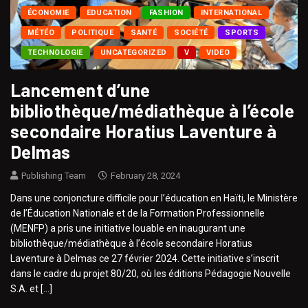
ÉCONOMIE
EDUCATION
FASHION
INTERNATIONAL
MÉTÉO
POLITIQUE
SANTÉ
SOCIÉTÉ
SPORTS
TECHNOLOGIE
UNCATEGORIZED
V
VIDEO
Lancement d’une
bibliothèque/médiathèque à l’école
secondaire Horatius Laventure à
Delmas
Publishing Team
February 28, 2024
Dans une conjoncture difficile pour l’éducation en Haïti, le Ministère
de l’Éducation Nationale et de la Formation Professionnelle
(MENFP) a pris une initiative louable en inaugurant une
bibliothèque/médiathèque à l’école secondaire Horatius
Laventure à Delmas ce 27 février 2024. Cette initiative s’inscrit
dans le cadre du projet 80/20, où les éditions Pédagogie Nouvelle
S.A. et […]