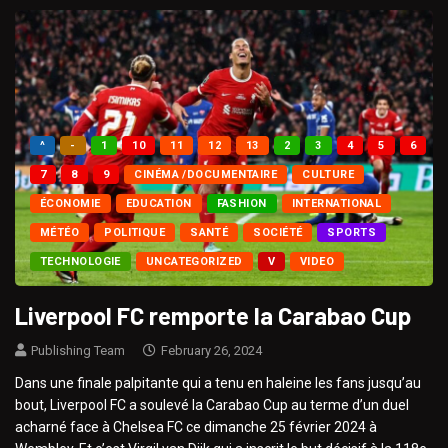
^
-
1
10
11
12
13
2
3
4
5
6
7
8
9
CINÉMA /DOCUMENTAIRE
CULTURE
ÉCONOMIE
EDUCATION
FASHION
INTERNATIONAL
MÉTÉO
POLITIQUE
SANTÉ
SOCIÉTÉ
SPORTS
TECHNOLOGIE
UNCATEGORIZED
V
VIDEO
Liverpool FC remporte la Carabao Cup
Publishing Team
February 26, 2024
Dans une finale palpitante qui a tenu en haleine les fans jusqu’au
bout, Liverpool FC a soulevé la Carabao Cup au terme d’un duel
acharné face à Chelsea FC ce dimanche 25 février 2024 à