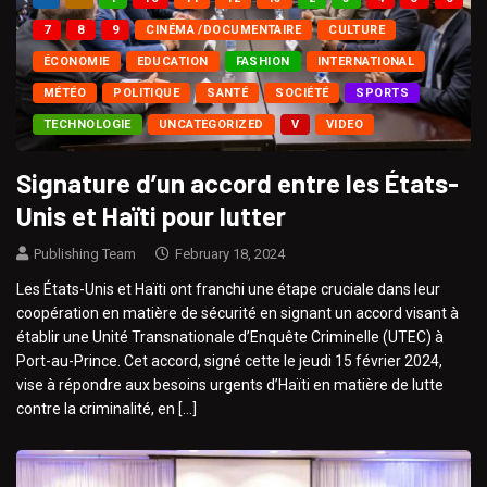
7
8
9
CINÉMA /DOCUMENTAIRE
CULTURE
ÉCONOMIE
EDUCATION
FASHION
INTERNATIONAL
MÉTÉO
POLITIQUE
SANTÉ
SOCIÉTÉ
SPORTS
TECHNOLOGIE
UNCATEGORIZED
V
VIDEO
Signature d’un accord entre les États-
Unis et Haïti pour lutter
Publishing Team
February 18, 2024
Les États-Unis et Haïti ont franchi une étape cruciale dans leur
coopération en matière de sécurité en signant un accord visant à
établir une Unité Transnationale d’Enquête Criminelle (UTEC) à
Port-au-Prince. Cet accord, signé cette le jeudi 15 février 2024,
vise à répondre aux besoins urgents d’Haïti en matière de lutte
contre la criminalité, en […]