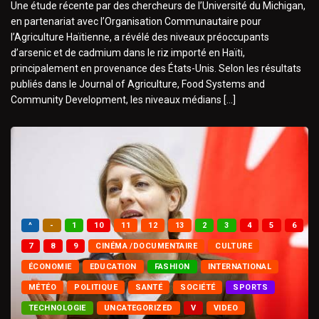
Une étude récente par des chercheurs de l’Université du Michigan,
en partenariat avec l’Organisation Communautaire pour
l’Agriculture Haïtienne, a révélé des niveaux préoccupants
d’arsenic et de cadmium dans le riz importé en Haïti,
principalement en provenance des États-Unis. Selon les résultats
publiés dans le Journal of Agriculture, Food Systems and
Community Development, les niveaux médians […]
^
-
1
10
11
12
13
2
3
4
5
6
7
8
9
CINÉMA /DOCUMENTAIRE
CULTURE
ÉCONOMIE
EDUCATION
FASHION
INTERNATIONAL
MÉTÉO
POLITIQUE
SANTÉ
SOCIÉTÉ
SPORTS
TECHNOLOGIE
UNCATEGORIZED
V
VIDEO