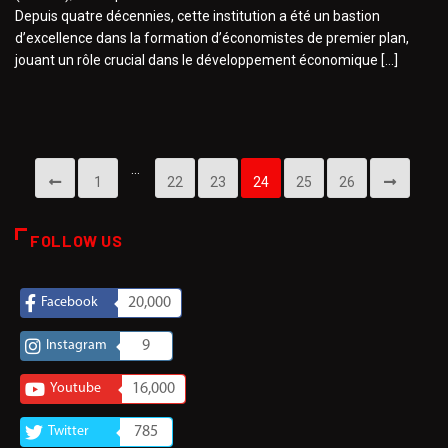
Depuis quatre décennies, cette institution a été un bastion
d’excellence dans la formation d’économistes de premier plan,
jouant un rôle crucial dans le développement économique […]
…
1
22
23
24
25
26
FOLLOW US
Facebook
20,000
Instagram
9
Youtube
16,000
Twitter
785