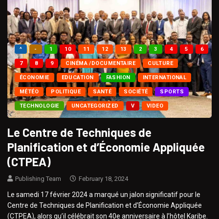
^
-
1
10
11
12
13
2
3
4
5
6
7
8
9
CINÉMA /DOCUMENTAIRE
CULTURE
ÉCONOMIE
EDUCATION
FASHION
INTERNATIONAL
MÉTÉO
POLITIQUE
SANTÉ
SOCIÉTÉ
SPORTS
TECHNOLOGIE
UNCATEGORIZED
V
VIDEO
Le Centre de Techniques de
Planification et d’Économie Appliquée
(CTPEA)
Publishing Team
February 18, 2024
Le samedi 17 février 2024 a marqué un jalon significatif pour le
Centre de Techniques de Planification et d’Économie Appliquée
(CTPEA), alors qu’il célébrait son 40e anniversaire à l’hôtel Karibe.