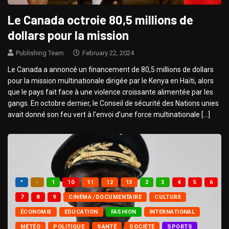
Le Canada octroie 80,5 millions de
dollars pour la mission
Publishing Team
February 22, 2024
Le Canada a annoncé un financement de 80,5 millions de dollars
pour la mission multinationale dirigée par le Kenya en Haïti, alors
que le pays fait face à une violence croissante alimentée par les
gangs. En octobre dernier, le Conseil de sécurité des Nations unies
avait donné son feu vert à l’envoi d’une force multinationale […]
^
-
1
10
11
12
13
2
3
4
5
6
7
8
9
CINÉMA /DOCUMENTAIRE
CULTURE
ÉCONOMIE
EDUCATION
FASHION
INTERNATIONAL
MÉTÉO
POLITIQUE
SANTÉ
SOCIÉTÉ
SPORTS