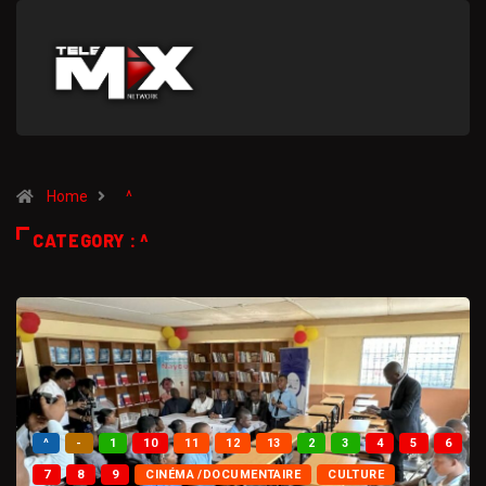
Home
^
CATEGORY : ^
^
-
1
10
11
12
13
2
3
4
5
6
7
8
9
CINÉMA /DOCUMENTAIRE
CULTURE