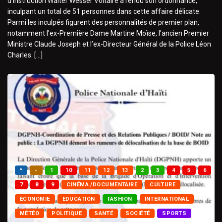
d’instruction Walter Wesser Voltaire a rendu son ordonnance,
inculpant un total de 51 personnes dans cette affaire délicate.
Parmi les inculpés figurent des personnalités de premier plan,
notamment l’ex-Première Dame Martine Moïse, l’ancien Premier
Ministre Claude Joseph et l’ex-Directeur Général de la Police Léon
Charles. […]
^
-
1
10
11
12
13
2
3
4
5
6
7
8
9
CINÉMA /DOCUMENTAIRE
CULTURE
ÉCONOMIE
EDUCATION
FASHION
INTERNATIONAL
MÉTÉO
POLITIQUE
SANTÉ
SOCIÉTÉ
SPORTS