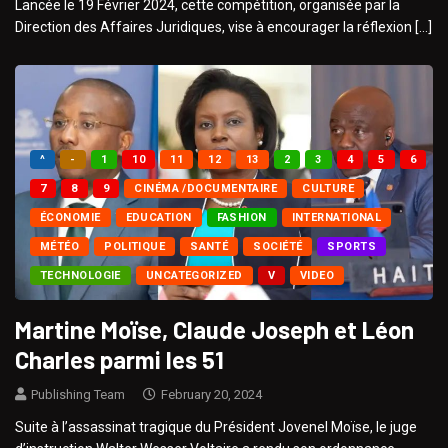
Lancée le 19 Février 2024, cette compétition, organisée par la
Direction des Affaires Juridiques, vise à encourager la réflexion […]
^
-
1
10
11
12
13
2
3
4
5
6
7
8
9
CINÉMA /DOCUMENTAIRE
CULTURE
ÉCONOMIE
EDUCATION
FASHION
INTERNATIONAL
MÉTÉO
POLITIQUE
SANTÉ
SOCIÉTÉ
SPORTS
TECHNOLOGIE
UNCATEGORIZED
V
VIDEO
Martine Moïse, Claude Joseph et Léon
Charles parmi les 51
Publishing Team
February 20, 2024
Suite à l’assassinat tragique du Président Jovenel Moïse, le juge