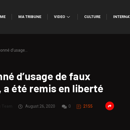
ME
MA TRIBUNE
VIDEO
CULTURE
INTERNA
çonné d’usage…
né d’usage de faux
 a été remis en liberté
g Team
August 26, 2020
0
2155