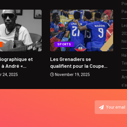
Po
Pa
Le
20
his
E
SPORTS
Ha
biographique et
Les Grenadiers se
Da
Ter
 André «...
qualifient pour la Coupe...
mu
 24, 2025
November 19, 2025
Arr
s’a