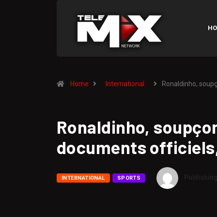
HO
Home
International
Ronaldinho, soup
Ronaldinho, soupçon
documents officiels,
Publishin
INTERNATIONAL
SPORTS