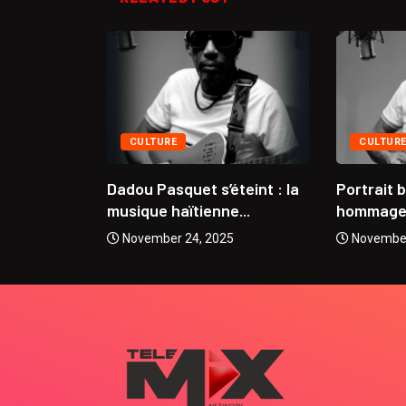
CULTURE
CULTUR
se
Dadou Pasquet s’éteint : la
Portrait 
 Coupe...
musique haïtienne...
hommage à
5
November 24, 2025
November