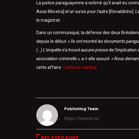
La justice paraguayenne a estimé qu’il avait eu conn
Assis Moreira]
et un sursis pour l’autre
[Ronaldinho].
La
le magistrat.
Dans un communiqué, la défense des deux Brésiliens 
depuis le début.
« Ils ont montré les documents paragua
(…) L’enquête n’a trouvé aucune preuve de l’implicatio
association criminelle »
, a-t-elle assuré.
« Nous demando
cette affaire.
Continue reading
Publishing Team
https://telemix.tv/
RELATED POST