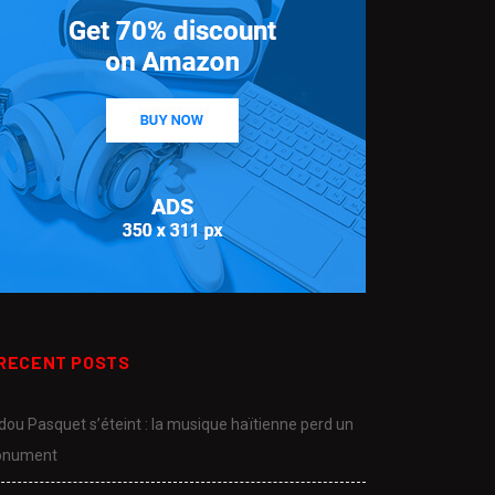
RECENT POSTS
dou Pasquet s’éteint : la musique haïtienne perd un
nument