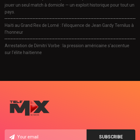
jouer un seul match à domicile — un exploit historique pour tout un
pays.
Haïti au Grand Rex de Lomé : l’éloquence de Jean Gardy Ternilus à
l’honneur
Arrestation de Dimitri Vorbe : la pression américaine s’accentue
sur l’élite haïtienne