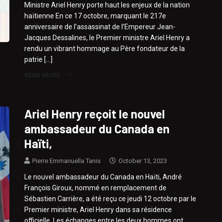
Ministre Ariel Henry porte haut les enjeux de la nation
haïtienne En ce 17 octobre, marquant le 217e
anniversaire de l’assassinat de l’Empereur Jean-
Jacques Dessalines, le Premier ministre Ariel Henry a
rendu un vibrant hommage au Père fondateur de la
patrie […]
READ MORE
Ariel Henry reçoit le nouvel
ambassadeur du Canada en
Haïti,
Pierre Emmanuella Tanis
October 13, 2023
Le nouvel ambassadeur du Canada en Haïti, André
François Giroux, nommé en remplacement de
Sébastien Carrière, a été reçu ce jeudi 12 octobre par le
Premier ministre, Ariel Henry dans sa résidence
officielle. Les échanges entre les deux hommes ont