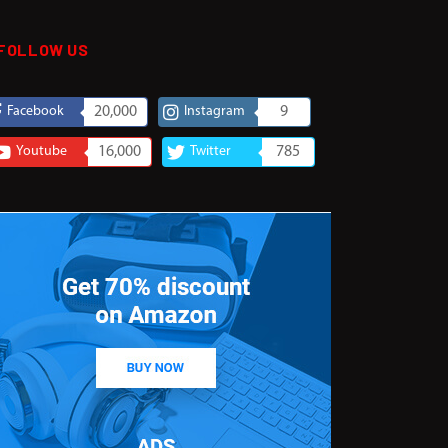
FOLLOW US
Facebook
20,000
Instagram
9
Youtube
16,000
Twitter
785