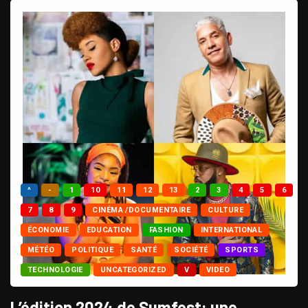
^
-
1
10
11
12
13
2
3
4
5
6
7
8
9
CINÉMA /DOCUMENTAIRE
CULTURE
ÉCONOMIE
EDUCATION
FASHION
INTERNATIONAL
MÉTÉO
POLITIQUE
SANTÉ
SOCIÉTÉ
SPORTS
TECHNOLOGIE
UNCATEGORIZED
V
VIDEO
L’édition 2024 de Sumfest: une