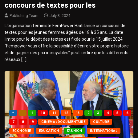
concours de textes pour les
Publishing Team
July 3, 2024
L’organisation féministe FemPower Haïti lance un concours de
textes pour les jeunes femmes âgées de 18 à 35 ans. La date
limite pour le dépôt des textes est fixée pour le 15 juillet 2024.
“Fempower vous offre la possibilité d’écrire votre propre histoire
et de gagner des prix incroyables” peut-on lire que les différents
réseaux […]
^
-
1
10
11
12
13
2
3
4
5
6
7
8
9
CINÉMA /DOCUMENTAIRE
CULTURE
ÉCONOMIE
EDUCATION
FASHION
INTERNATIONAL