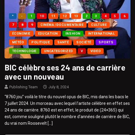
^
-
1
10
11
12
13
2
3
4
5
6
7
8
9
CINÉMA /DOCUMENTAIRE
CULTURE
ÉCONOMIE
EDUCATION
FASHION
INTERNATIONAL
MÉTÉO
POLITIQUE
SANTÉ
SOCIÉTÉ
SPORTS
TECHNOLOGIE
UNCATEGORIZED
V
VIDEO
BIC célèbre ses 24 ans de carrière
avec un nouveau
Publishing Team
July 8, 2024
“8760 jou” voilà le titre du nouvel opus de BIC, mis dans les bacs le
7 juillet 2024. Un morceau avec lequel l’artiste célèbre en effet ses
24 ans de carrière. 8760 est en effet, le produit de (24×365) qui
est, comme souligné plutôt le nombre d’années de carrière de BIC,
du vrai nom Roosevelt […]