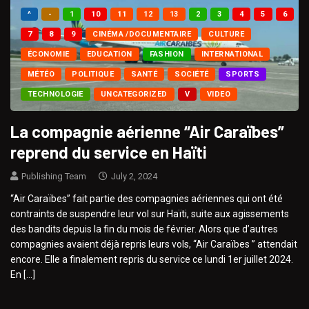
^
-
1
10
11
12
13
2
3
4
5
6
7
8
9
CINÉMA /DOCUMENTAIRE
CULTURE
ÉCONOMIE
EDUCATION
FASHION
INTERNATIONAL
MÉTÉO
POLITIQUE
SANTÉ
SOCIÉTÉ
SPORTS
TECHNOLOGIE
UNCATEGORIZED
V
VIDEO
La compagnie aérienne “Air Caraïbes”
reprend du service en Haïti
Publishing Team
July 2, 2024
“Air Caraïbes” fait partie des compagnies aériennes qui ont été
contraints de suspendre leur vol sur Haïti, suite aux agissements
des bandits depuis la fin du mois de février. Alors que d’autres
compagnies avaient déjà repris leurs vols, “Air Caraïbes ” attendait
encore. Elle a finalement repris du service ce lundi 1er juillet 2024.
En […]