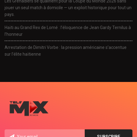
Les Grenadiers se qualifient pour la Coupe du Monde 2026 sans
jouer un seul match à domicile — un exploit historique pour tout un
pays.
Haïti au Grand Rex de Lomé : l’éloquence de Jean Gardy Ternilus à
l’honneur
Arrestation de Dimitri Vorbe : la pression américaine s’accentue
sur l’élite haïtienne