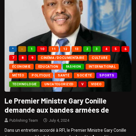
^
-
1
10
11
12
13
2
3
4
5
6
7
8
9
CINÉMA /DOCUMENTAIRE
CULTURE
ÉCONOMIE
EDUCATION
FASHION
INTERNATIONAL
MÉTÉO
POLITIQUE
SANTÉ
SOCIÉTÉ
SPORTS
TECHNOLOGIE
UNCATEGORIZED
V
VIDEO
Le Premier Ministre Gary Conille
demande aux bandes armées de
Publishing Team
July 4, 2024
Dans un entretien accordé à RFI, le Premier Ministre Gary Conille