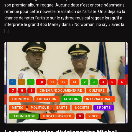
son premier album reggae. Aucune date n’est encore néanmoins
retenue pour cette nouvelle réalisation de l’artiste. On a déjà eu la
chance de noter l’artiste sur le rythme musical reggae lorsqu’il a
interprété le grand Bob Marley dans « No woman, no cry » avec la
[…]
^
-
1
10
11
12
13
2
3
4
5
6
7
8
9
CINÉMA /DOCUMENTAIRE
CULTURE
ÉCONOMIE
EDUCATION
FASHION
INTERNATIONAL
MÉTÉO
POLITIQUE
SANTÉ
SOCIÉTÉ
SPORTS
TECHNOLOGIE
UNCATEGORIZED
V
VIDEO