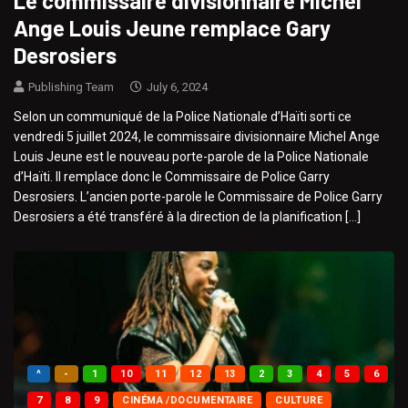
Le commissaire divisionnaire Michel
Ange Louis Jeune remplace Gary
Desrosiers
Publishing Team
July 6, 2024
Selon un communiqué de la Police Nationale d’Haïti sorti ce
vendredi 5 juillet 2024, le commissaire divisionnaire Michel Ange
Louis Jeune est le nouveau porte-parole de la Police Nationale
d’Haïti. Il remplace donc le Commissaire de Police Garry
Desrosiers. L’ancien porte-parole le Commissaire de Police Garry
Desrosiers a été transféré à la direction de la planification […]
^
-
1
10
11
12
13
2
3
4
5
6
7
8
9
CINÉMA /DOCUMENTAIRE
CULTURE