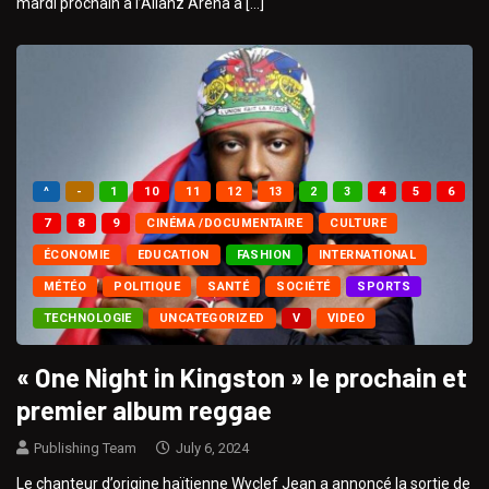
mardi prochain à l’Alianz Arena à […]
^
-
1
10
11
12
13
2
3
4
5
6
7
8
9
CINÉMA /DOCUMENTAIRE
CULTURE
ÉCONOMIE
EDUCATION
FASHION
INTERNATIONAL
MÉTÉO
POLITIQUE
SANTÉ
SOCIÉTÉ
SPORTS
TECHNOLOGIE
UNCATEGORIZED
V
VIDEO
« One Night in Kingston » le prochain et
premier album reggae
Publishing Team
July 6, 2024
Le chanteur d’origine haïtienne Wyclef Jean a annoncé la sortie de