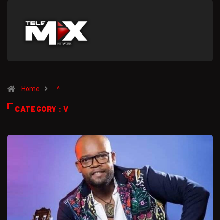
Home
^
CATEGORY : V