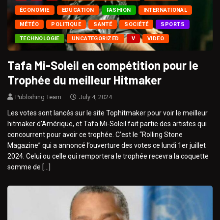
ÉCONOMIE
EDUCATION
FASHION
INTERNATIONAL
MÉTÉO
POLITIQUE
SANTÉ
SOCIÉTÉ
SPORTS
TECHNOLOGIE
UNCATEGORIZED
V
VIDEO
Tafa Mi-Soleil en compétition pour le
Trophée du meilleur Hitmaker
Publishing Team
July 4, 2024
Les votes sont lancés sur le site Tophitmaker pour voir le meilleur
hitmaker d’Amérique, et Tafa Mi-Soleil fait partie des artistes qui
concourrent pour avoir ce trophée. C’est le “Rolling Stone
Magazine” qui a annoncé l’ouverture des votes ce lundi 1er juillet
2024. Celui ou celle qui remportera le trophée recevra la coquette
somme de […]