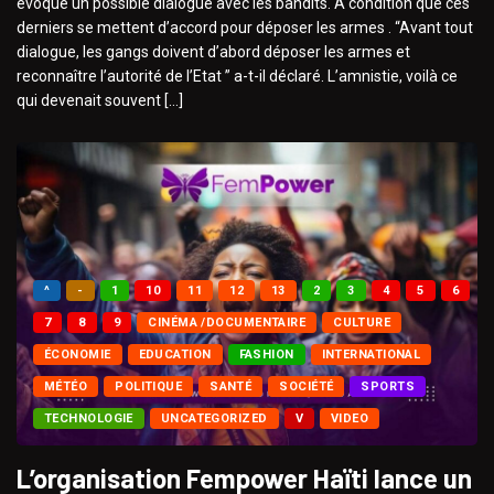
évoque un possible dialogue avec les bandits. A condition que ces
derniers se mettent d’accord pour déposer les armes . “Avant tout
dialogue, les gangs doivent d’abord déposer les armes et
reconnaître l’autorité de l’Etat ” a-t-il déclaré. L’amnistie, voilà ce
qui devenait souvent […]
^
-
1
10
11
12
13
2
3
4
5
6
7
8
9
CINÉMA /DOCUMENTAIRE
CULTURE
ÉCONOMIE
EDUCATION
FASHION
INTERNATIONAL
MÉTÉO
POLITIQUE
SANTÉ
SOCIÉTÉ
SPORTS
TECHNOLOGIE
UNCATEGORIZED
V
VIDEO
L’organisation Fempower Haïti lance un