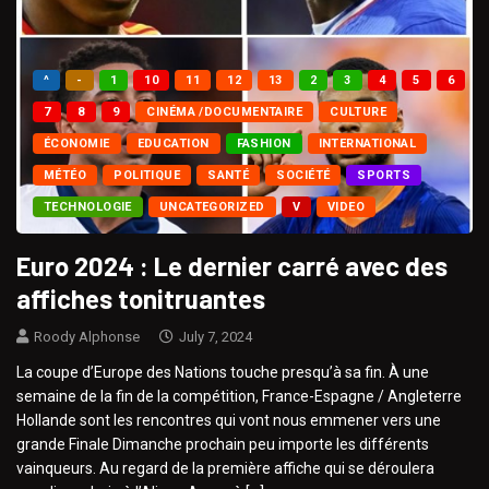
^
-
1
10
11
12
13
2
3
4
5
6
7
8
9
CINÉMA /DOCUMENTAIRE
CULTURE
ÉCONOMIE
EDUCATION
FASHION
INTERNATIONAL
MÉTÉO
POLITIQUE
SANTÉ
SOCIÉTÉ
SPORTS
TECHNOLOGIE
UNCATEGORIZED
V
VIDEO
Euro 2024 : Le dernier carré avec des
affiches tonitruantes
Roody Alphonse
July 7, 2024
La coupe d’Europe des Nations touche presqu’à sa fin. À une
semaine de la fin de la compétition, France-Espagne / Angleterre
Hollande sont les rencontres qui vont nous emmener vers une
grande Finale Dimanche prochain peu importe les différents
vainqueurs. Au regard de la première affiche qui se déroulera