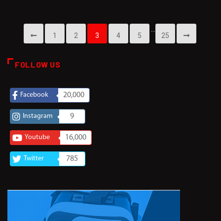
…
1
2
3
4
5
25
FOLLOW US
Facebook
20,000
Instagram
9
Youtube
16,000
Twitter
785