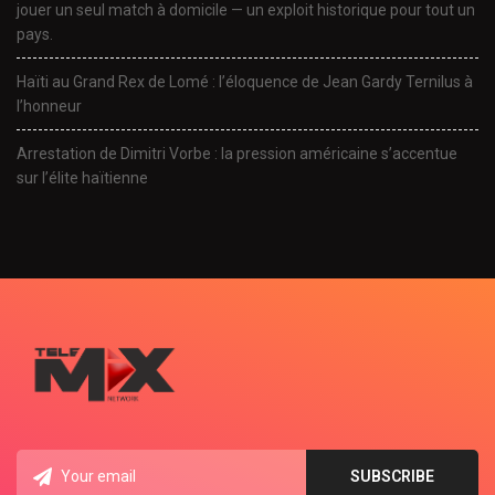
jouer un seul match à domicile — un exploit historique pour tout un
pays.
Haïti au Grand Rex de Lomé : l’éloquence de Jean Gardy Ternilus à
l’honneur
Arrestation de Dimitri Vorbe : la pression américaine s’accentue
sur l’élite haïtienne