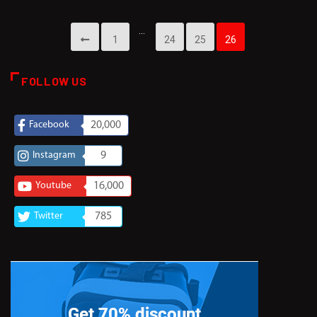
…
1
24
25
26
FOLLOW US
Facebook
20,000
Instagram
9
Youtube
16,000
Twitter
785