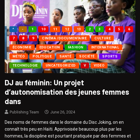
^
-
1
10
11
12
13
2
3
4
5
6
7
8
9
CINÉMA /DOCUMENTAIRE
CULTURE
ÉCONOMIE
EDUCATION
FASHION
INTERNATIONAL
MÉTÉO
POLITIQUE
SANTÉ
SOCIÉTÉ
SPORTS
TECHNOLOGIE
UNCATEGORIZED
V
VIDEO
DJ au féminin: Un projet
d’autonomisation des jeunes femmes
dans
Publishing Team
June 26, 2024
Des noms de femmes dans le domaine du Disc Joking, on en
connaît très peu en Haïti. Apprivoisée beaucoup plus par les
hommes, la discipline est pourtant pratiquée par des femmes et