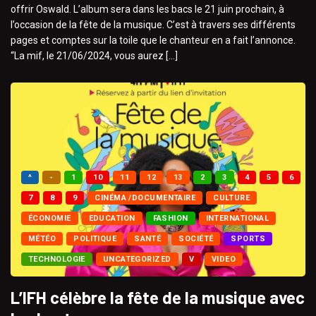
offrir Oswald. L’album sera dans les bacs le 21 juin prochain, à
l’occasion de la fête de la musique. C’est à travers ses différents
pages et comptes sur la toile que le chanteur en a fait l’annonce.
“La mif, le 21/06/2024, vous aurez […]
^
-
1
10
11
12
13
2
3
4
5
6
7
8
9
CINÉMA /DOCUMENTAIRE
CULTURE
ÉCONOMIE
EDUCATION
FASHION
INTERNATIONAL
MÉTÉO
POLITIQUE
SANTÉ
SOCIÉTÉ
SPORTS
TECHNOLOGIE
UNCATEGORIZED
V
VIDEO
L’IFH célèbre la fête de la musique avec