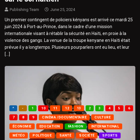
Publishing Team
June 25, 2024
Un premier contingent de policiers kényans est arrivé ce mardi 25
juin 2024 à Port-au-Prince, dans le cadre d’une mission
internationale visant à rétablir la sécurité en Haïti, en proie à la
violence des gangs. La venue de la troupe kenyane en Haïti était
prévue il y a longtemps. Plusieurs pourparlers ont eu lieu, et leur
[…]
^
-
1
10
11
12
13
2
3
4
5
6
7
8
9
CINÉMA /DOCUMENTAIRE
CULTURE
ÉCONOMIE
EDUCATION
FASHION
INTERNATIONAL
MÉTÉO
POLITIQUE
SANTÉ
SOCIÉTÉ
SPORTS