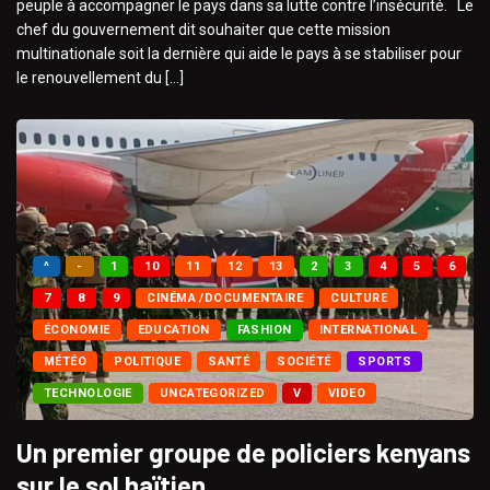
peuple à accompagner le pays dans sa lutte contre l’insécurité. Le
chef du gouvernement dit souhaiter que cette mission
multinationale soit la dernière qui aide le pays à se stabiliser pour
le renouvellement du […]
^
-
1
10
11
12
13
2
3
4
5
6
7
8
9
CINÉMA /DOCUMENTAIRE
CULTURE
ÉCONOMIE
EDUCATION
FASHION
INTERNATIONAL
MÉTÉO
POLITIQUE
SANTÉ
SOCIÉTÉ
SPORTS
TECHNOLOGIE
UNCATEGORIZED
V
VIDEO
Un premier groupe de policiers kenyans
sur le sol haïtien