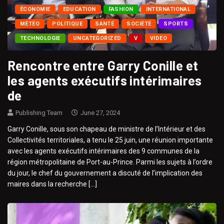
ÉCONOMIE
EDUCATION
FASHION
INTERNATIONAL
MÉTÉO
POLITIQUE
SANTÉ
SOCIÉTÉ
SPORTS
TECHNOLOGIE
UNCATEGORIZED
V
VIDEO
Rencontre entre Garry Conille et
les agents exécutifs intérimaires
de
Publishing Team
June 27, 2024
Garry Conille, sous son chapeau de ministre de l’Intérieur et des
Collectivités territoriales, a tenu le 25 juin, une réunion importante
avec les agents exécutifs intérimaires des 9 communes de la
région métropolitaine de Port-au-Prince. Parmi les sujets à l’ordre
du jour, le chef du gouvernement a discuté de l’implication des
maires dans la recherche […]