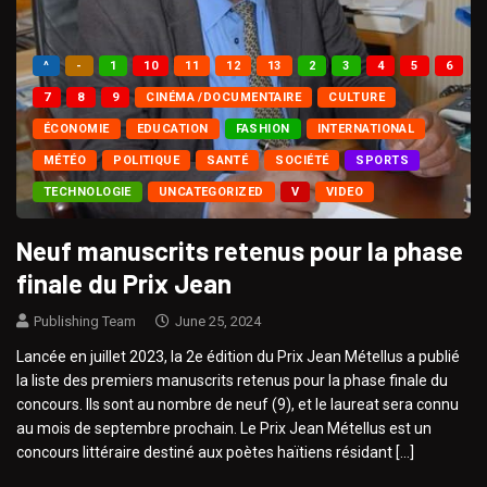
^
-
1
10
11
12
13
2
3
4
5
6
7
8
9
CINÉMA /DOCUMENTAIRE
CULTURE
ÉCONOMIE
EDUCATION
FASHION
INTERNATIONAL
MÉTÉO
POLITIQUE
SANTÉ
SOCIÉTÉ
SPORTS
TECHNOLOGIE
UNCATEGORIZED
V
VIDEO
Neuf manuscrits retenus pour la phase
finale du Prix Jean
Publishing Team
June 25, 2024
Lancée en juillet 2023, la 2e édition du Prix Jean Métellus a publié
la liste des premiers manuscrits retenus pour la phase finale du
concours. Ils sont au nombre de neuf (9), et le laureat sera connu
au mois de septembre prochain. Le Prix Jean Métellus est un
concours littéraire destiné aux poètes haïtiens résidant […]