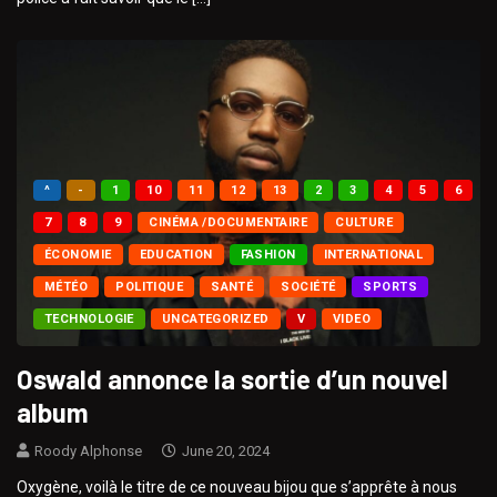
^
-
1
10
11
12
13
2
3
4
5
6
7
8
9
CINÉMA /DOCUMENTAIRE
CULTURE
ÉCONOMIE
EDUCATION
FASHION
INTERNATIONAL
MÉTÉO
POLITIQUE
SANTÉ
SOCIÉTÉ
SPORTS
TECHNOLOGIE
UNCATEGORIZED
V
VIDEO
Oswald annonce la sortie d’un nouvel
album
Roody Alphonse
June 20, 2024
Oxygène, voilà le titre de ce nouveau bijou que s’apprête à nous