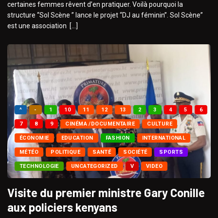
certaines femmes rêvent d’en pratiquer. Voilà pourquoi la
structure “Sol Scène ” lance le projet “DJ au féminin”. Sol Scène”
est une association […]
^
-
1
10
11
12
13
2
3
4
5
6
7
8
9
CINÉMA /DOCUMENTAIRE
CULTURE
ÉCONOMIE
EDUCATION
FASHION
INTERNATIONAL
MÉTÉO
POLITIQUE
SANTÉ
SOCIÉTÉ
SPORTS
TECHNOLOGIE
UNCATEGORIZED
V
VIDEO
Visite du premier ministre Gary Conille
aux policiers kenyans