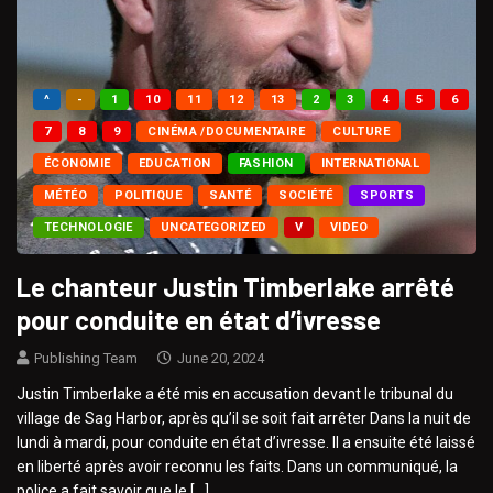
^
-
1
10
11
12
13
2
3
4
5
6
7
8
9
CINÉMA /DOCUMENTAIRE
CULTURE
ÉCONOMIE
EDUCATION
FASHION
INTERNATIONAL
MÉTÉO
POLITIQUE
SANTÉ
SOCIÉTÉ
SPORTS
TECHNOLOGIE
UNCATEGORIZED
V
VIDEO
Le chanteur Justin Timberlake arrêté
pour conduite en état d’ivresse
Publishing Team
June 20, 2024
Justin Timberlake a été mis en accusation devant le tribunal du
village de Sag Harbor, après qu’il se soit fait arrêter Dans la nuit de
lundi à mardi, pour conduite en état d’ivresse. Il a ensuite été laissé
en liberté après avoir reconnu les faits. Dans un communiqué, la
police a fait savoir que le […]