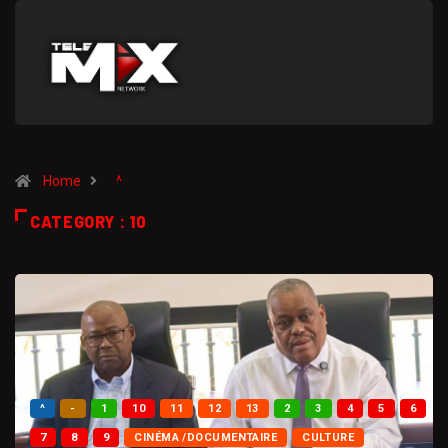
Home
^
CATEGORY : 10
^
-
1
10
11
12
13
2
3
4
5
6
7
8
9
CINÉMA /DOCUMENTAIRE
CULTURE