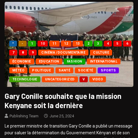
^
-
1
10
11
12
13
2
3
4
5
6
7
8
9
CINÉMA /DOCUMENTAIRE
CULTURE
ÉCONOMIE
EDUCATION
FASHION
INTERNATIONAL
MÉTÉO
POLITIQUE
SANTÉ
SOCIÉTÉ
SPORTS
TECHNOLOGIE
UNCATEGORIZED
V
VIDEO
Gary Conille souhaite que la mission
Kenyane soit la dernière
Publishing Team
June 25, 2024
Le premier ministre de transition Gary Conille a publié un message
pour saluer la détermination du Gouvernement Kényan et de son