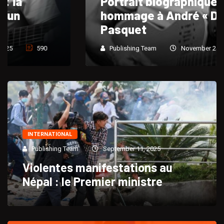
Portrait biographique et
hommage à André « Dadou »
Pasquet
Publishing Team
November 24, 2025
766
INTERNATIONAL
Publishing Team
September 11, 2025
Violentes manifestations au
Népal : le Premier ministre