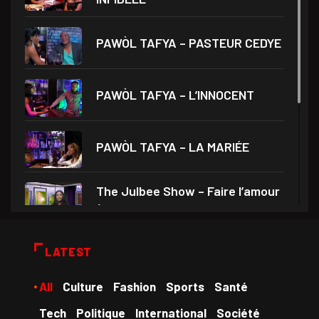
PAWÒL TAFYA – PASTEUR CEDYE
PAWÒL TAFYA – L’INNOCENT
PAWÒL TAFYA – LA MARIÉE
The Julbee Show – Faire l’amour
à son
Droits et Société – Invité Me
LATEST
Monferrier Dorval
All
Culture
Fashion
Sports
Santé
Medam VD yo – Théâtre Ami
Tech
Politique
International
Société