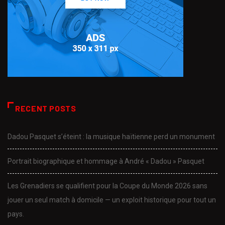
RECENT POSTS
Dadou Pasquet s’éteint : la musique haïtienne perd un monument
Portrait biographique et hommage à André « Dadou » Pasquet
Les Grenadiers se qualifient pour la Coupe du Monde 2026 sans
jouer un seul match à domicile — un exploit historique pour tout un
pays.