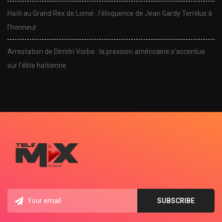
Haïti au Grand Rex de Lomé : l’éloquence de Jean Gardy Ternilus à
l’honneur
Arrestation de Dimitri Vorbe : la pression américaine s’accentue
sur l’élite haïtienne