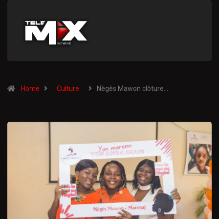
Home
Culture
Nègès Mawon clôture…