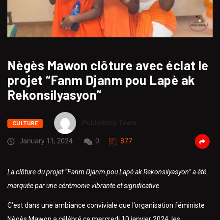
Nègès Mawon clôture avec éclat le
projet “Fanm Djanm pou Lapè ak
Rekonsilyasyon”
Publishing Team
CULTURE
January 11, 2024
0
877
La clôture du projet “Fanm Djanm pou Lapè ak Rekonsilyasyon” a été
marquée par une cérémonie vibrante et significative
C’est dans une ambiance conviviale que l’organisation féministe
Nègès Mawon a célébré ce mercredi 10 janvier 2024, les