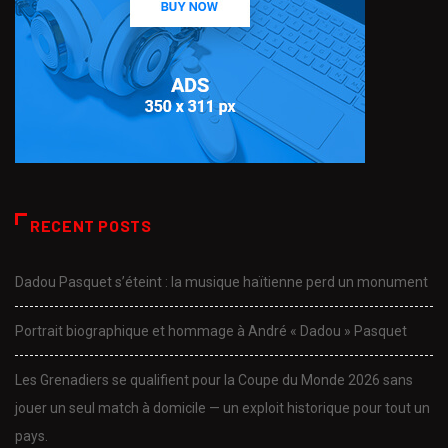
RECENT POSTS
Dadou Pasquet s’éteint : la musique haïtienne perd un monument
Portrait biographique et hommage à André « Dadou » Pasquet
Les Grenadiers se qualifient pour la Coupe du Monde 2026 sans
jouer un seul match à domicile — un exploit historique pour tout un
pays.