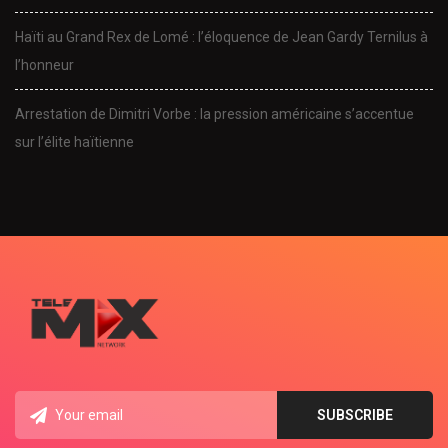
Haïti au Grand Rex de Lomé : l’éloquence de Jean Gardy Ternilus à
l’honneur
Arrestation de Dimitri Vorbe : la pression américaine s’accentue
sur l’élite haïtienne