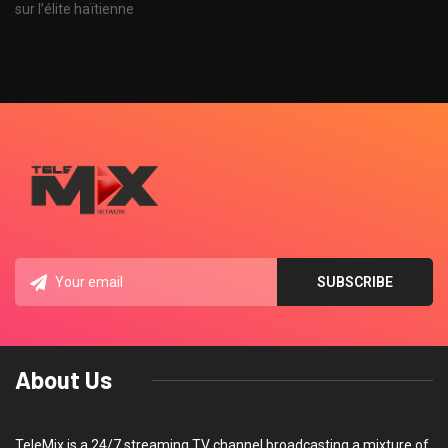
sur l’élite haïtienne
About Us
TeleMix is a 24/7 streaming TV channel broadcasting a mixture of