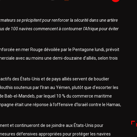
 armateurs se précipitent pour renforcer la sécurité dans une artère
us de 100 navires commencent à contourner l’Afrique pour éviter
enforcée en mer Rouge dévoilée par le Pentagone lundi, prévoit
merciale avec au moins une demi-douzaine d’alliés, selon trois
 actifs des États-Unis et de pays alliés servent de bouclier
Houthis soutenus par l’Iran au Yémen, plutôt que d’escorter les
t de Bab-el-Mandeb, par lequel 10 % du commerce maritime
mpagne était une réponse à l’offensive d’Israël contre le Hamas,
gnent et continueront de se joindre aux États-Unis pour
mesures défensives appropriées pour protéger les navires