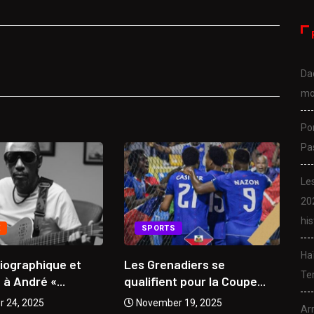
Da
mo
Po
Pa
Le
20
his
E
SPORTS
Ha
biographique et
Les Grenadiers se
Da
Ter
 André «...
qualifient pour la Coupe...
mu
 24, 2025
November 19, 2025
Arr