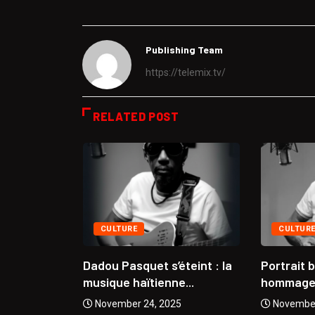
Publishing Team
https://telemix.tv/
RELATED POST
CULTURE
CULTUR
se
Dadou Pasquet s’éteint : la
Portrait 
 Coupe...
musique haïtienne...
hommage à
5
November 24, 2025
November