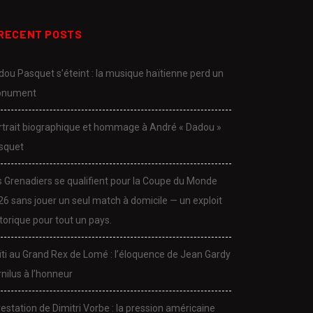
RECENT POSTS
dou Pasquet s’éteint : la musique haïtienne perd un
nument
rtrait biographique et hommage à André « Dadou »
squet
s Grenadiers se qualifient pour la Coupe du Monde
26 sans jouer un seul match à domicile — un exploit
torique pour tout un pays.
CULTURE
CULTURE
ïti au Grand Rex de Lomé : l’éloquence de Jean Gardy
dou Pasquet s’éteint : la
Portrait biographique et
nilus à l’honneur
sique haïtienne...
hommage à André «...
November 24, 2025
November 24, 2025
estation de Dimitri Vorbe : la pression américaine