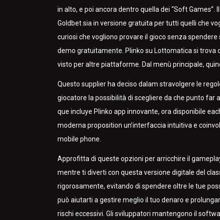
in alto, e poi ancora dentro quella dei “Soft Games”. Il 
Goldbet sia in versione gratuita per tutti quelli che 
curiosi che vogliono provare il gioco senza spendere sol
demo gratuitamente. Plinko su Lottomatica si trova d
visto per altre piattaforme. Dal menù principale, qui
Questo supplier ha deciso dalam stravolgere le regol
giocatore la possibilità di scegliere da che punto far
que incluye Plinko app innovante, ora disponibile ea
moderna proposition un’interfaccia intuitiva e coinvo
mobile phone.
Approfitta di queste opzioni per arricchire il gamepla
mentre ti diverti con questa versione digitale del class
rigorosamente, evitando di spendere oltre le tue poss
può aiutarti a gestire meglio il tuo denaro e prolun
rischi eccessivi. Gli sviluppatori mantengono il soft