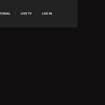
TIONAL
LIVE TV
LOG IN