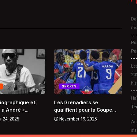
Da
mo
Po
Pa
Le
20
his
E
SPORTS
Ha
biographique et
Les Grenadiers se
Da
Ter
 André «...
qualifient pour la Coupe...
mu
 24, 2025
November 19, 2025
Arr
s’a