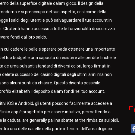
rno della superfice digitale dalam gioco. Il design della
è moderno e si preoccupa del suo aspetto, così come della
gge i saldi degli utenti e può salvaguardare il tuo account in
. Gli utenti hanno accesso a tutte le funzionalità di sicurezza
are fondi dal loro saldo.
re in cui cadere le palle e sperare pada ottenere una importante
o del tuo budget e una capacità di resistere alle perdite finché le
de uma pulsanti standard di diversi colori, largo firmati in
e delete successo dei casinò digitali degli ultimi anni ma non
sono alcuni punti da chiarire. Questo diventa possibile
rofilo elizabeth il deposito dalam fondi nel tuo account.
sitivi iOS e Android, gli utenti possono facilmente accedere a
Plinko app è progettata per essere intuitiva, permettendo a
 la caduta, are generally pallina sbatte at the rimbalza sui pioli,
ntro una delle caselle della parte inferiore dell’area di gioco.