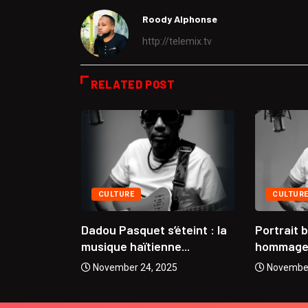
Roody Alphonse
http://telemix.tv
RELATED POST
CULTURE
CULTUR
se
Dadou Pasquet s’éteint : la
Portrait 
 Coupe...
musique haïtienne...
hommage à
5
November 24, 2025
November