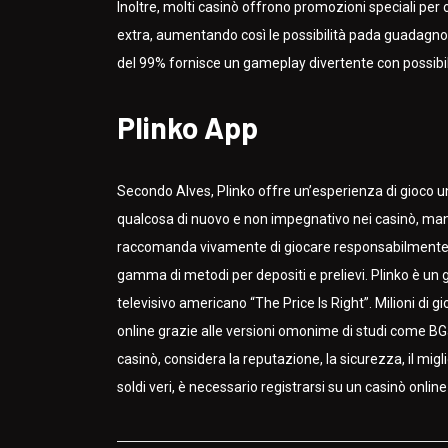
Inoltre, molti casinò offrono promozioni speciali per
extra, aumentando così le possibilità pada guadagno
del 99% fornisce un gameplay divertente con possibili
Plinko App
Secondo Alves, Plinko offre un’esperienza di gioco u
qualcosa di nuovo e non impegnativo nei casinò, man
raccomanda vivamente di giocare responsabilmente e 
gamma di metodi per depositi e prelievi. Plinko è u
televisivo americano “The Price Is Right”. Milioni di 
online grazie alle versioni omonime di studi come B
casinò, considera la reputazione, la sicurezza, il migli
soldi veri, è necessario registrarsi su un casinò onli