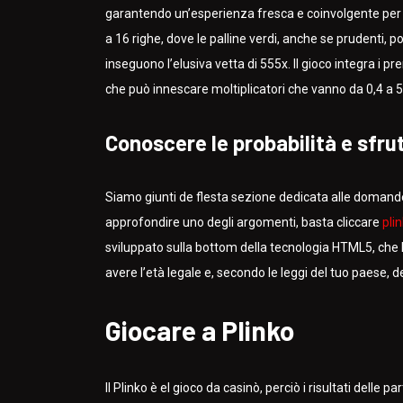
garantendo un’esperienza fresca e coinvolgente per
a 16 righe, dove le palline verdi, anche se prudenti, p
inseguono l’elusiva vetta di 555x. Il gioco integra i 
che può innescare moltiplicatori che vanno da 0,4 a 5
Conoscere le probabilità e sfru
Siamo giunti de flesta sezione dedicata alle domande 
approfondire uno degli argomenti, basta cliccare
pli
sviluppato sulla bottom della tecnologia HTML5, che l
avere l’età legale e, secondo le leggi del tuo paese
Giocare a Plinko
Il Plinko è el gioco da casinò, perciò i risultati dell