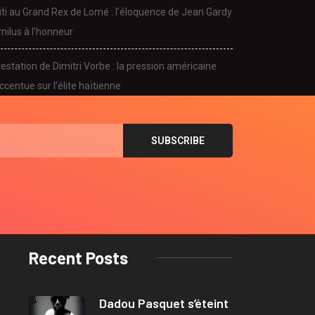
ïti au Grand Rex de Lomé : l’éloquence de Jean Gardy
nilus à l’honneur
estation de Dimitri Vorbe : la pression américaine
ccentue sur l’élite haïtienne
Recent Posts
Dadou Pasquet s’éteint