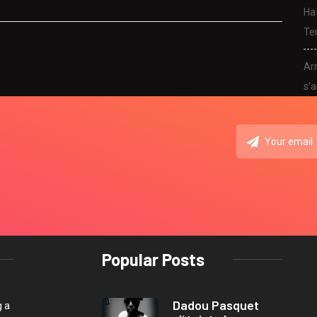
Ha
Ter
Arr
s’a
Popular Posts
Dadou Pasquet
g a