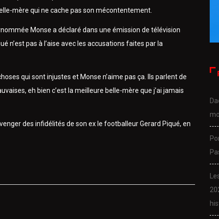
belle-mère qui ne cache pas son mécontentement.
urnommée Monse a déclaré dans une émission de télévision
é n’est pas à l’aise avec les accusations faites par la
choses qui sont injustes et Monse n’aime pas ça. Ils parlent de
aises, eh bien c’est la meilleure belle-mère que j’ai jamais
Da
mo
venger des infidélités de son ex le footballeur Gerard Piqué, en
Po
Pa
Le
20
his