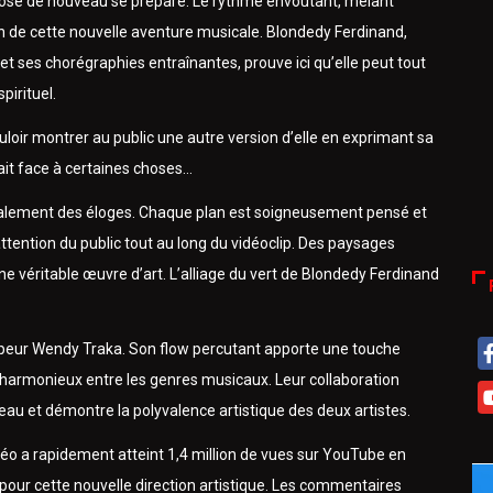
hose de nouveau se prépare. Le rythme envoûtant, mêlant
on de cette nouvelle aventure musicale. Blondedy Ferdinand,
t ses chorégraphies entraînantes, prouve ici qu’elle peut tout
pirituel.
uloir montrer au public une autre version d’elle en exprimant sa
vait face à certaines choses…
également des éloges. Chaque plan est soigneusement pensé et
attention du public tout au long du vidéoclip. Des paysages
 véritable œuvre d’art. L’alliage du vert de Blondedy Ferdinand
rappeur Wendy Traka. Son flow percutant apporte une touche
harmonieux entre les genres musicaux. Leur collaboration
u et démontre la polyvalence artistique des deux artistes.
idéo a rapidement atteint 1,4 million de vues sur YouTube en
our cette nouvelle direction artistique. Les commentaires