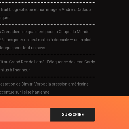
rtrait biographique et hommage à André « Dadou »
squet
s Grenadiers se qualifient pour la Coupe du Monde
26 sans jouer un seul match à domicile — un exploit
torique pour tout un pays.
CULTURE
CULTURE
ïti au Grand Rex de Lomé : l’éloquence de Jean Gardy
dou Pasquet s’éteint : la
Portrait biographique et
nilus à l’honneur
sique haïtienne...
hommage à André «...
November 24, 2025
November 24, 2025
estation de Dimitri Vorbe : la pression américaine
ccentue sur l’élite haïtienne