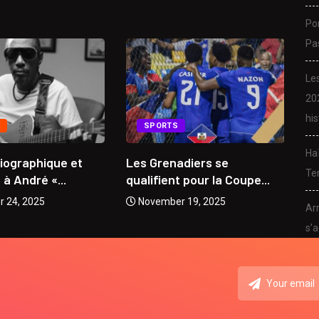
Po
Pa
Le
20
his
E
SPORTS
Ha
biographique et
Les Grenadiers se
Da
Ter
 André «...
qualifient pour la Coupe...
mu
 24, 2025
November 19, 2025
Arr
s’a