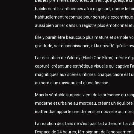
Dès les premières secondes, on sent que quelque c
habilement les influences afro et gospel, donne le t
habituellement reconnue pour son style excentrique e
aussi bien briller dans un registre plus émotionnel et s
Elle y paraît être beaucoup plus mature et semble vo
gratitude, sa reconnaissance, et la naïveté qu’elle a
La réalisation de Wildrey (Flash One Films) mérite 
capturé, créant une esthétique visuelle qui captive l’
magnifiques aux scènes intimes, chaque cadre est une
au bord d’un ruisseau est d’une finesse.
Mais la véritable surprise vient de la présence du 
moderne et urbaine au morceau, créant un équilibre 
inattendue apporte une dimension nouvelle au morcea
La réaction des fans ne s’est pas fait attendre. La v
l’espace de 24 heures, témoignant de l’engouement p