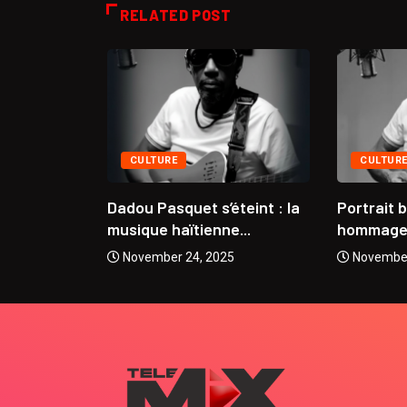
RELATED POST
CULTURE
CULTUR
se
Dadou Pasquet s’éteint : la
Portrait 
 Coupe...
musique haïtienne...
hommage à
5
November 24, 2025
November