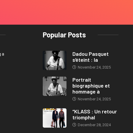
Popular Posts
Dadou Pasquet
g a
s’éteint : la
November 24, 2025
Portrait
biographique et
hommage à
November 24, 2025
“KLASS : Un retour
triomphal
December 28, 2024