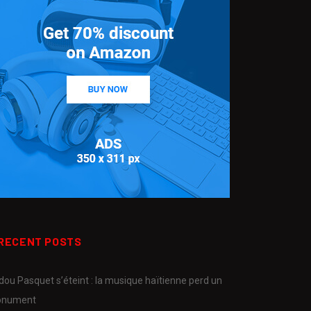
RECENT POSTS
dou Pasquet s’éteint : la musique haïtienne perd un
nument