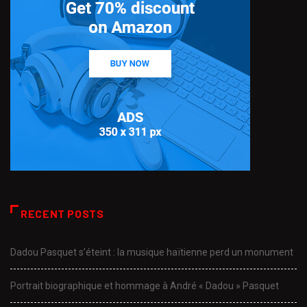
RECENT POSTS
Dadou Pasquet s’éteint : la musique haïtienne perd un monument
Portrait biographique et hommage à André « Dadou » Pasquet