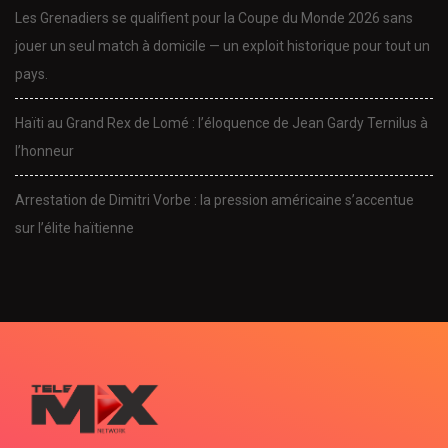
Les Grenadiers se qualifient pour la Coupe du Monde 2026 sans
jouer un seul match à domicile — un exploit historique pour tout un
pays.
Haïti au Grand Rex de Lomé : l’éloquence de Jean Gardy Ternilus à
l’honneur
Arrestation de Dimitri Vorbe : la pression américaine s’accentue
sur l’élite haïtienne