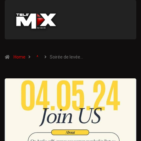
Home
^
Soirée de levée…