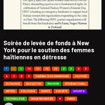
Soirée de levée de fonds à New
York pour le soutien des femmes
haïtiennes en détresse
^
-
1
10
11
12
13
2
3
4
5
6
7
8
9
CINÉMA /DOCUMENTAIRE
CULTURE
ÉCONOMIE
EDUCATION
FASHION
INTERNATIONAL
MÉTÉO
POLITIQUE
SANTÉ
SOCIÉTÉ
SPORTS
TECHNOLOGIE
UNCATEGORIZED
V
VIDEO