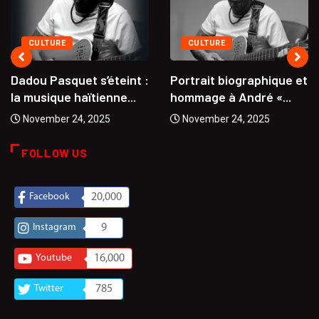
CULTURE
CULTURE
Dadou Pasquet s’éteint :
Portrait biographique et
la musique haïtienne...
hommage à André «...
November 24, 2025
November 24, 2025
FOLLOW US
Facebook
20,000
Instagram
9
Youtube
16,000
Twitter
785