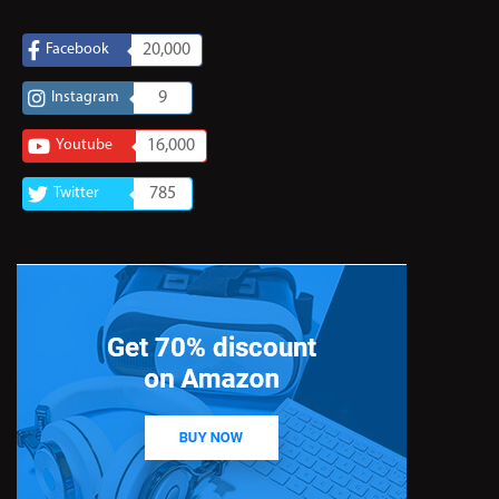
Facebook
20,000
Instagram
9
Youtube
16,000
Twitter
785