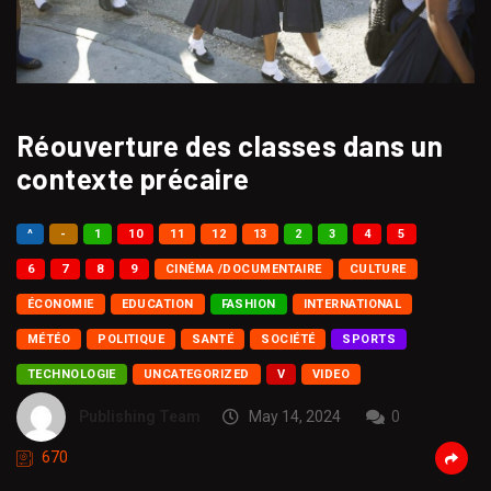
Réouverture des classes dans un
contexte précaire
^
-
1
10
11
12
13
2
3
4
5
6
7
8
9
CINÉMA /DOCUMENTAIRE
CULTURE
ÉCONOMIE
EDUCATION
FASHION
INTERNATIONAL
MÉTÉO
POLITIQUE
SANTÉ
SOCIÉTÉ
SPORTS
TECHNOLOGIE
UNCATEGORIZED
V
VIDEO
Publishing Team
May 14, 2024
0
670