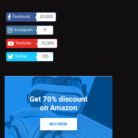
Facebook
20,000
Instagram
9
Youtube
16,000
Twitter
785