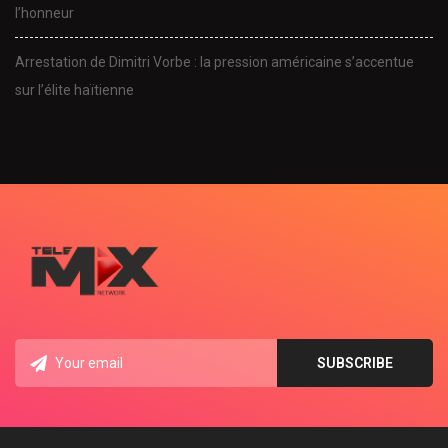
l’honneur
Arrestation de Dimitri Vorbe : la pression américaine s’accentue
sur l’élite haïtienne