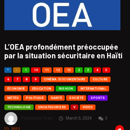
L’OEA profondément préoccupée
par la situation sécuritaire en Haïti
^
-
1
10
11
12
13
2
3
4
5
6
7
8
9
CINÉMA /DOCUMENTAIRE
CULTURE
ÉCONOMIE
EDUCATION
FASHION
INTERNATIONAL
MÉTÉO
POLITIQUE
SANTÉ
SOCIÉTÉ
SPORTS
TECHNOLOGIE
UNCATEGORIZED
V
VIDEO
Publishing Team
March 5, 2024
0
1011