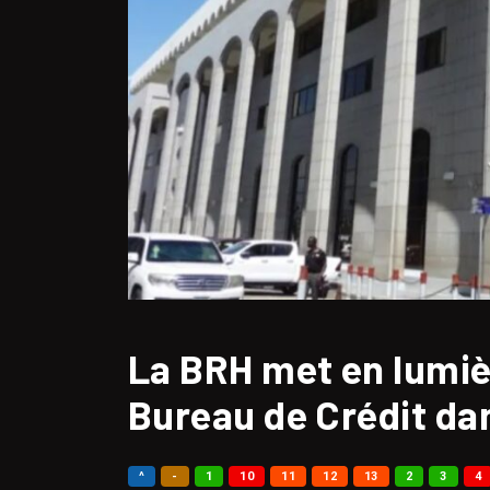
La BRH met en lumiè
Bureau de Crédit da
^
-
1
10
11
12
13
2
3
4