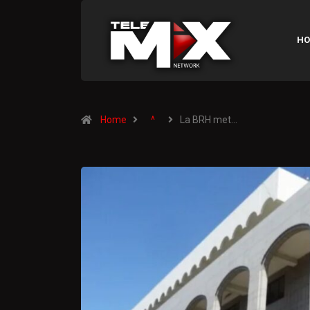
HO
Home
^
La BRH met…