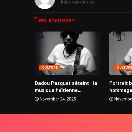
https://telemix.tv/
RELATED POST
CULTURE
CULTUR
se
Dadou Pasquet s’éteint : la
Portrait 
 Coupe...
musique haïtienne...
hommage à
5
November 24, 2025
November