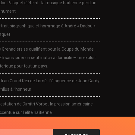
dou Pasquet s’éteint : la musique haïtienne perd un
nument
rtrait biographique et hommage à André « Dadou »
squet
s Grenadiers se qualifient pour la Coupe du Monde
26 sans jouer un seul match à domicile — un exploit
torique pour tout un pays.
CULTURE
CULTURE
ïti au Grand Rex de Lomé : l’éloquence de Jean Gardy
dou Pasquet s’éteint : la
Portrait biographique et
nilus à l’honneur
sique haïtienne...
hommage à André «...
November 24, 2025
November 24, 2025
estation de Dimitri Vorbe : la pression américaine
ccentue sur l’élite haïtienne