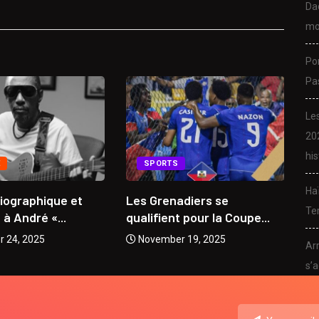
Da
mo
Po
Pa
Le
20
his
E
SPORTS
Ha
biographique et
Les Grenadiers se
Da
Ter
 André «...
qualifient pour la Coupe...
mu
 24, 2025
November 19, 2025
Arr
s’a