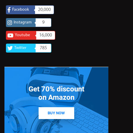
Facebook
20,000
Instagram
9
Youtube
16,000
Twitter
785