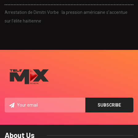
Arrestation de Dimitri Vorbe : la pression américaine s’accentue
sur l’élite haïtienne
About Us