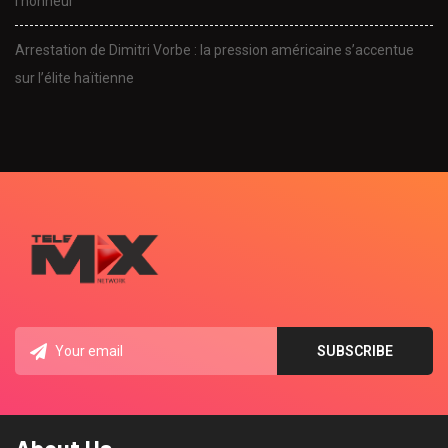
l’honneur
Arrestation de Dimitri Vorbe : la pression américaine s’accentue
sur l’élite haïtienne