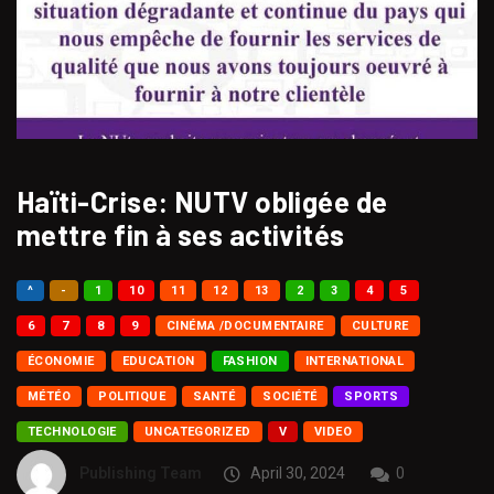
Haïti-Crise: NUTV obligée de
mettre fin à ses activités
^
-
1
10
11
12
13
2
3
4
5
6
7
8
9
CINÉMA /DOCUMENTAIRE
CULTURE
ÉCONOMIE
EDUCATION
FASHION
INTERNATIONAL
MÉTÉO
POLITIQUE
SANTÉ
SOCIÉTÉ
SPORTS
TECHNOLOGIE
UNCATEGORIZED
V
VIDEO
Publishing Team
April 30, 2024
0