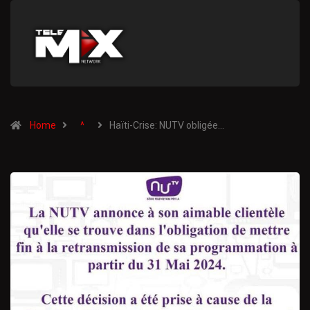
Home
^
Haïti-Crise: NUTV obligée…