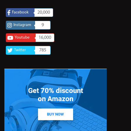
Facebook
20,000
Instagram
9
Youtube
16,000
Twitter
785