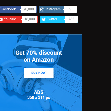
Facebook
20,000
Instagram
9
Youtube
16,000
Twitter
785