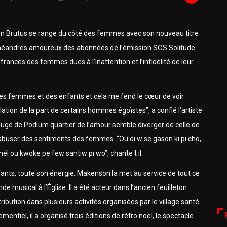
son Brutus se range du côté des femmes avec son nouveau titre
méandres amoureux des abonnées de l’émission SOS Solitude
frances des femmes dues à l’inattention et l’infidélité de leur
des femmes et des enfants et cela me fend le cœur de voir
tion de la part de certains hommes égoïstes”, a confié l’artiste
 juge de Podium quartier de l’amour semble diverger de celle de
d’abuser des sentiments des femmes. “Ou di w se gason ki pi cho,
 ou kwoke pe few santiw pi wo”, chante t il.
nts, toute son énergie, Makenson la met au service de tout ce
de musical à l’Église. Il a été acteur dans l’ancien feuilleton
ribution dans plusieurs activités organisées par le village santé
entiel, il a organisé trois éditions de rétro noël, le spectacle