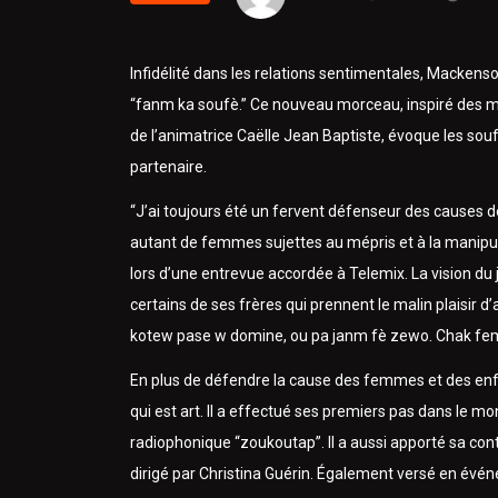
Infidélité dans les relations sentimentales, Macken
“fanm ka soufè.” Ce nouveau morceau, inspiré des 
de l’animatrice Caëlle Jean Baptiste, évoque les souf
partenaire.
“J’ai toujours été un fervent défenseur des causes 
autant de femmes sujettes au mépris et à la manipula
lors d’une entrevue accordée à Telemix. La vision du
certains de ses frères qui prennent le malin plaisir 
kotew pase w domine, ou pa janm fè zewo. Chak femèl
En plus de défendre la cause des femmes et des enfa
qui est art. Il a effectué ses premiers pas dans le mon
radiophonique “zoukoutap”. Il a aussi apporté sa cont
dirigé par Christina Guérin. Également versé en événem