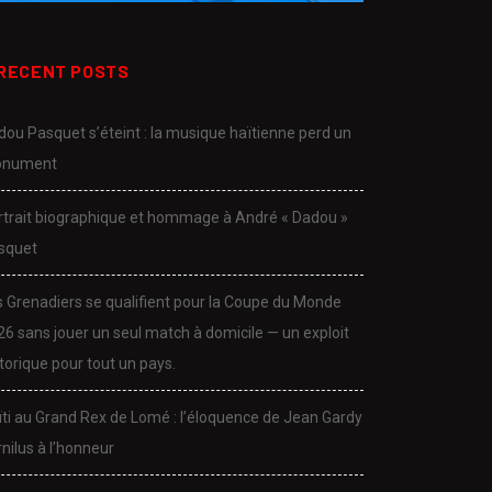
RECENT POSTS
dou Pasquet s’éteint : la musique haïtienne perd un
nument
rtrait biographique et hommage à André « Dadou »
squet
s Grenadiers se qualifient pour la Coupe du Monde
26 sans jouer un seul match à domicile — un exploit
torique pour tout un pays.
CULTURE
CULTURE
ïti au Grand Rex de Lomé : l’éloquence de Jean Gardy
dou Pasquet s’éteint : la
Portrait biographique et
nilus à l’honneur
sique haïtienne...
hommage à André «...