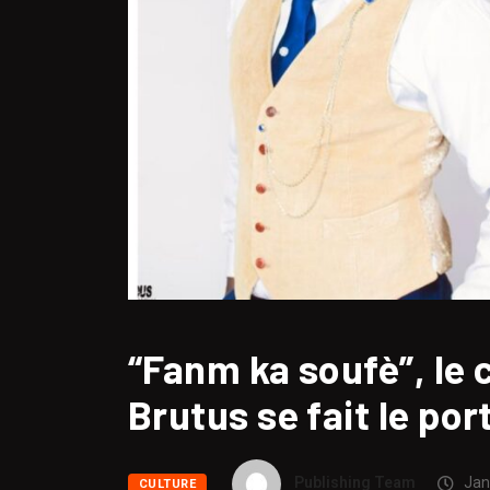
“Fanm ka soufè”, le
Brutus se fait le po
Publishing Team
Jan
CULTURE