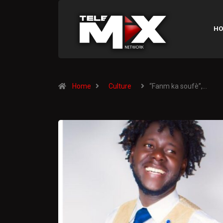
HO
Home
Culture
“Fanm ka soufè”,…