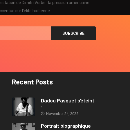
November 24, 2025
November 24, 2025
estation de Dimitri Vorbe : la pression américaine
ccentue sur l’élite haïtienne
Recent Posts
Dadou Pasquet s’éteint
:
November 24, 2025
Portrait biographique