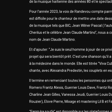
de la musique haïtienne des années 80 et le spectacle
Pour l’année 2023, la voix de Randevou compte parmi
est difficile pour le chanteur de mettre une date des
de la musique tels que BIC, Jean Wilner Pascal ( l’a
Cherilus et le célèbre Jean Claude Martino”, nous a co
nom de Jean Claude Martino.
Et d’ajouter: “Je suis le seul homme à jouir de ce pri
projet qui sera bientôt prêt. C’est une chanson qu’i
à la médecine dans le monde. Elle est titrée “Viva Cu
chante, avec Alexandra Predestin, les couplets en es
Il termine en remerciant toutes les personnes qui ont
Romero Frantz Alexis, Guerrier Louis Dave, Frantz Ro
Charline Jean Gilles, Vanessa Jeudi, Guerrier Louis
Rouzier), Elove Pierre, Mixage et mastering Lil B et F
“Fanm ka soufè” est disponible sur les plateformes m