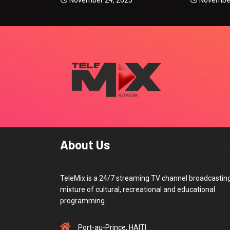
5
November 24, 2025
November
About Us
TeleMix is a 24/7 streaming TV channel broadcastin
mixture of cultural, recreational and educational
programming.
Port-au-Prince, HAITI