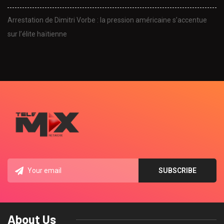
Arrestation de Dimitri Vorbe : la pression américaine s’accentue
sur l’élite haïtienne
About Us