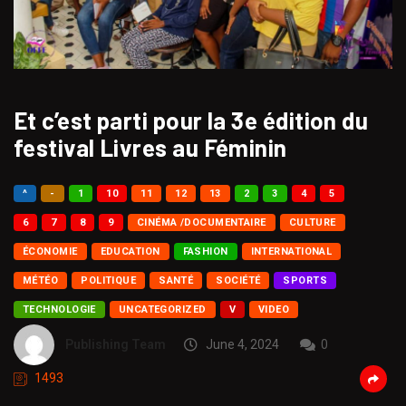
Et c’est parti pour la 3e édition du
festival Livres au Féminin
^
-
1
10
11
12
13
2
3
4
5
6
7
8
9
CINÉMA /DOCUMENTAIRE
CULTURE
ÉCONOMIE
EDUCATION
FASHION
INTERNATIONAL
MÉTÉO
POLITIQUE
SANTÉ
SOCIÉTÉ
SPORTS
TECHNOLOGIE
UNCATEGORIZED
V
VIDEO
Publishing Team
June 4, 2024
0
1493