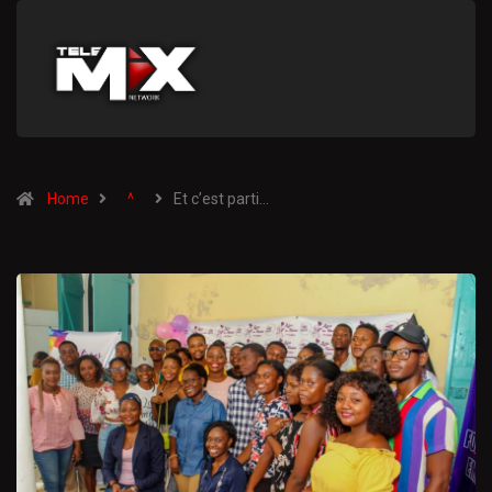
Home
^
Et c’est parti…