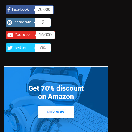
Facebook
20,000
Instagram
9
Youtube
16,000
Twitter
785