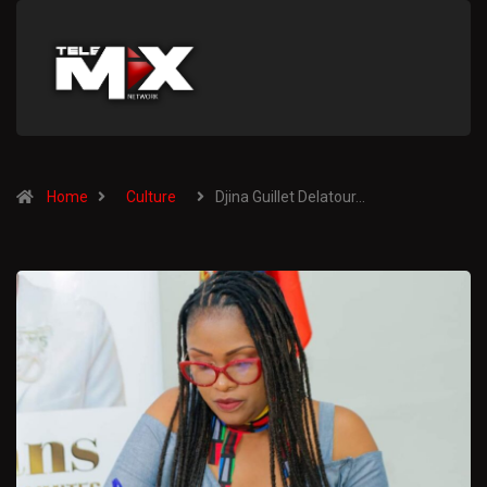
Home
Culture
Djina Guillet Delatour…