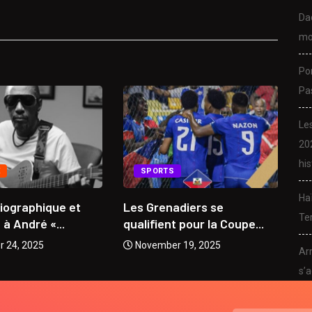
Da
mo
Po
Pa
Le
20
his
E
SPORTS
Ha
biographique et
Les Grenadiers se
Da
Ter
 André «...
qualifient pour la Coupe...
mu
 24, 2025
November 19, 2025
Arr
s’a