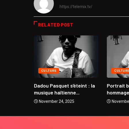
https://telemix.tv/
RELATED POST
CULTURE
CULTUR
se
Dadou Pasquet s’éteint : la
Portrait 
 Coupe...
musique haïtienne...
hommage à
5
November 24, 2025
November