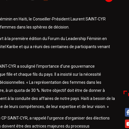
Féminin en Haïti, le Conseiller-Président Laurent SAINT-CYR
s femmes dans les sphères de décision.
art à la première édition du Forum du Leadership Féminin en
Hôtel Karibe et qui a réuni des centaines de participants venant
SAINT-CYR a souligné l’importance d’une gouvernance
 fille et chaque fils du pays. Il a insisté sur la nécessité
décisionnelles. « La représentation des femmes dans les
fre, à un quota de 30 %. Notre objectif doit être de donner à
t à la conduite des affaires de notre pays. Haïti a besoin de la
sse de leurs compétences, de leur expertise et de leur vision. »
le CP SAINT-CYR, a rappelé l’urgence d’organiser des élections
s doivent être des actrices majeures du processus