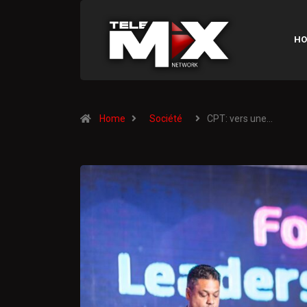
HO
Home
Société
CPT: vers une…