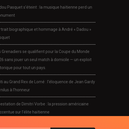
dou Pasquet s’éteint : la musique haïtienne perd un
nument
rtrait biographique et hommage à André « Dadou »
squet
s Grenadiers se qualifient pour la Coupe du Monde
26 sans jouer un seul match à domicile — un exploit
torique pour tout un pays.
CULTURE
CULTURE
ïti au Grand Rex de Lomé : l’éloquence de Jean Gardy
dou Pasquet s’éteint : la
Portrait biographique et
nilus à l’honneur
sique haïtienne...
hommage à André «...
November 24, 2025
November 24, 2025
estation de Dimitri Vorbe : la pression américaine
ccentue sur l’élite haïtienne