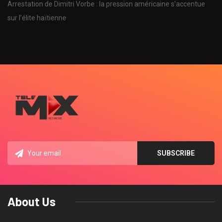
Arrestation de Dimitri Vorbe : la pression américaine s’accentue
sur l’élite haïtienne
About Us