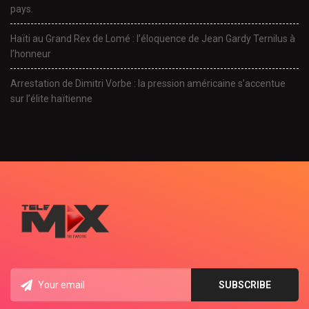
pays.
Haïti au Grand Rex de Lomé : l’éloquence de Jean Gardy Ternilus à
l’honneur
Arrestation de Dimitri Vorbe : la pression américaine s’accentue
sur l’élite haïtienne