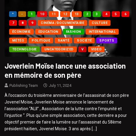
^
-
1
10
11
12
13
2
3
4
5
6
7
8
9
CINÉMA /DOCUMENTAIRE
CULTURE
ÉCONOMIE
EDUCATION
FASHION
INTERNATIONAL
MÉTÉO
POLITIQUE
SANTÉ
SOCIÉTÉ
SPORTS
TECHNOLOGIE
UNCATEGORIZED
V
VIDEO
Joverlein Moïse lance une association
en mémoire de son père
Publishing Team
July 11, 2024
À l’occasion du troisième anniversaire de l’assassinat de son père
Jovenel Moïse, Joverlein Moïse annonce le lancement de
l’association “ALII” , Association de la lutte contre l’impunité et
l’injustice “. Plus qu’une simple association, cette dernière a pour
objectif premier de faire la lumière sur l’assassinat du 58ème
président haïtien, Jovenel Moïse. 3 ans après […]