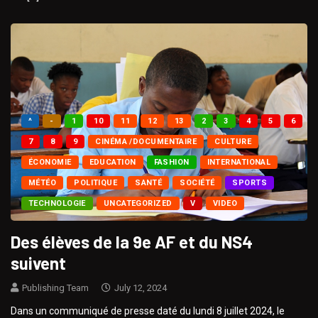
^
-
1
10
11
12
13
2
3
4
5
6
7
8
9
CINÉMA /DOCUMENTAIRE
CULTURE
ÉCONOMIE
EDUCATION
FASHION
INTERNATIONAL
MÉTÉO
POLITIQUE
SANTÉ
SOCIÉTÉ
SPORTS
TECHNOLOGIE
UNCATEGORIZED
V
VIDEO
Des élèves de la 9e AF et du NS4
suivent
Publishing Team
July 12, 2024
Dans un communiqué de presse daté du lundi 8 juillet 2024, le