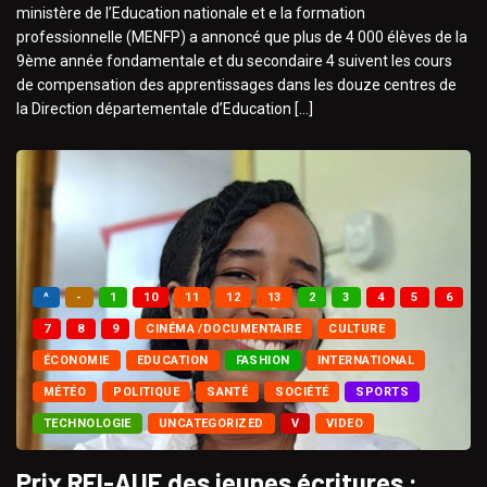
ministère de l’Education nationale et e la formation
professionnelle (MENFP) a annoncé que plus de 4 000 élèves de la
9ème année fondamentale et du secondaire 4 suivent les cours
de compensation des apprentissages dans les douze centres de
la Direction départementale d’Education […]
^
-
1
10
11
12
13
2
3
4
5
6
7
8
9
CINÉMA /DOCUMENTAIRE
CULTURE
ÉCONOMIE
EDUCATION
FASHION
INTERNATIONAL
MÉTÉO
POLITIQUE
SANTÉ
SOCIÉTÉ
SPORTS
TECHNOLOGIE
UNCATEGORIZED
V
VIDEO
Prix RFI-AUF des jeunes écritures :