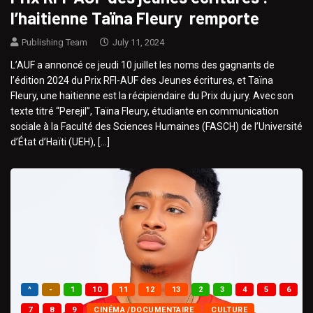
l’haitienne Taïna Fleury remporte
Publishing Team
July 11, 2024
L’AUF a annoncé ce jeudi 10 juillet les noms des gagnants de
l’édition 2024 du Prix RFI-AUF des Jeunes écritures, et Taïna
Fleury, une haitienne est la récipiendaire du Prix du jury. Avec son
texte titré “Perejil”, Taïna Fleury, étudiante en communication
sociale à la Faculté des Sciences Humaines (FASCH) de l’Université
d’État d’Haïti (UEH), […]
^
-
1
10
11
12
13
2
3
4
5
6
7
8
9
CINÉMA /DOCUMENTAIRE
CULTURE