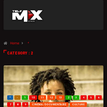
Home
^
CATEGORY : 2
^
-
1
10
11
12
13
2
3
4
5
6
7
8
9
CINÉMA /DOCUMENTAIRE
CULTURE