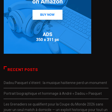
RECENT POSTS
Dadou Pasquet s’éteint : la musique haïtienne perd un monument
Portrait biographique et hommage à André « Dadou » Pasquet
Les Grenadiers se qualifient pour la Coupe du Monde 2026 sans
jouer un seul match à domicile — un exploit historique pour tout un