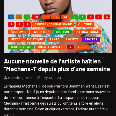
^
-
1
10
11
12
13
2
3
4
5
6
7
8
9
CINÉMA /DOCUMENTAIRE
CULTURE
ÉCONOMIE
EDUCATION
FASHION
INTERNATIONAL
MÉTÉO
POLITIQUE
SANTÉ
SOCIÉTÉ
SPORTS
TECHNOLOGIE
UNCATEGORIZED
V
VIDEO
Aucune nouvelle de l’artiste haïtien
“Mechans-T depuis plus d’une semaine
Publishing Team
July 13, 2024
Le rappeur Mechans-T, de son vrai nom Jonathan Wens Désir est
porté disparu. Neuf jours depuis que sa famille est sans nouvelles
de lui et commence à s’inquiéter. La disparition du rappeur
Mechans-T fait partie des sujets qui ont tenu la toile en alerte
durant la semaine. Selon quelques versions, l’artiste aurait été vu
sur […]