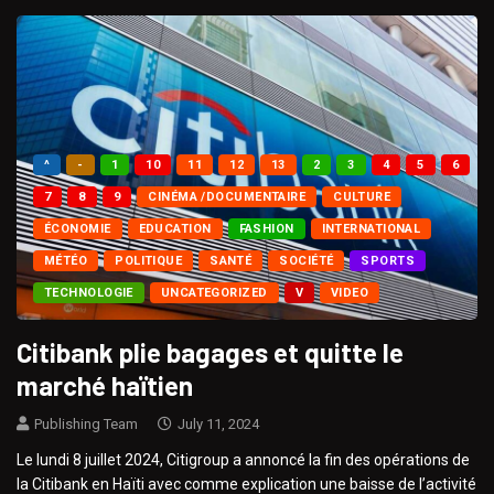
^
-
1
10
11
12
13
2
3
4
5
6
7
8
9
CINÉMA /DOCUMENTAIRE
CULTURE
ÉCONOMIE
EDUCATION
FASHION
INTERNATIONAL
MÉTÉO
POLITIQUE
SANTÉ
SOCIÉTÉ
SPORTS
TECHNOLOGIE
UNCATEGORIZED
V
VIDEO
Citibank plie bagages et quitte le
marché haïtien
Publishing Team
July 11, 2024
Le lundi 8 juillet 2024, Citigroup a annoncé la fin des opérations de
la Citibank en Haïti avec comme explication une baisse de l’activité