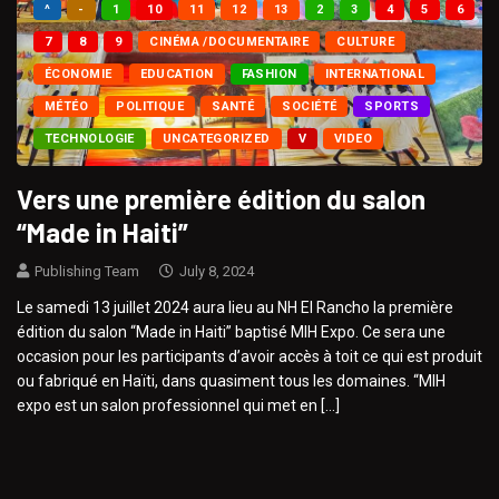
^
-
1
10
11
12
13
2
3
4
5
6
7
8
9
CINÉMA /DOCUMENTAIRE
CULTURE
ÉCONOMIE
EDUCATION
FASHION
INTERNATIONAL
MÉTÉO
POLITIQUE
SANTÉ
SOCIÉTÉ
SPORTS
TECHNOLOGIE
UNCATEGORIZED
V
VIDEO
Vers une première édition du salon
“Made in Haiti”
Publishing Team
July 8, 2024
Le samedi 13 juillet 2024 aura lieu au NH El Rancho la première
édition du salon “Made in Haiti” baptisé MIH Expo. Ce sera une
occasion pour les participants d’avoir accès à toit ce qui est produit
ou fabriqué en Haïti, dans quasiment tous les domaines. “MIH
expo est un salon professionnel qui met en […]