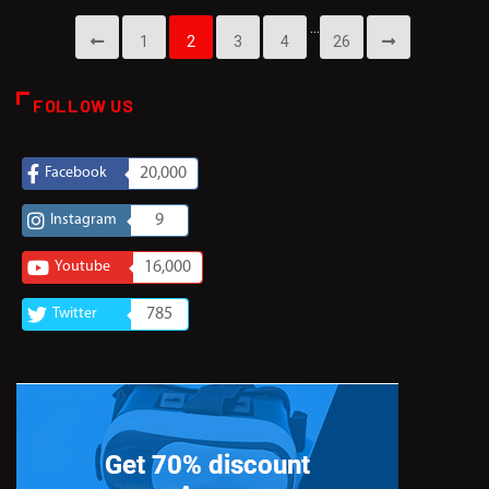
…
1
2
3
4
26
FOLLOW US
Facebook
20,000
Instagram
9
Youtube
16,000
Twitter
785