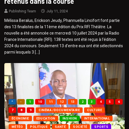
retenus dans la course
Publishing Team
July 11, 2024
Mélissa Beralus, Erickson Jeudy, Phannuella Lincifort font partie
des 13 finalistes de la 11ème édition du Prix RFI Théâtre. La
nouvelle a été annoncée ce mercredi 10 juillet 2024 par la Radio
France Internationale (RFI). 138 textes ont été reçus à l’édition
2024 du concours. Seulement 13 d’entre eux ont été sélectionnés
parmi lesquels 3 […]
^
-
1
10
11
12
13
2
3
4
5
6
7
8
9
CINÉMA /DOCUMENTAIRE
CULTURE
ÉCONOMIE
EDUCATION
FASHION
INTERNATIONAL
MÉTÉO
POLITIQUE
SANTÉ
SOCIÉTÉ
SPORTS