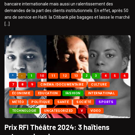
bancaire internationale mais aussi un ralentissement des
demandes de la part des clients institutionnels. En effet, après 50
ans de service en Haïti la Citibank plie bagages et laisse le marché
[…]
^
-
1
10
11
12
13
2
3
4
5
6
7
8
9
CINÉMA /DOCUMENTAIRE
CULTURE
ÉCONOMIE
EDUCATION
FASHION
INTERNATIONAL
MÉTÉO
POLITIQUE
SANTÉ
SOCIÉTÉ
SPORTS
TECHNOLOGIE
UNCATEGORIZED
V
VIDEO
Prix RFI Théâtre 2024: 3 haïtiens