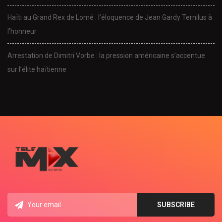
Haïti au Grand Rex de Lomé : l’éloquence de Jean Gardy Ternilus à
l’honneur
Arrestation de Dimitri Vorbe : la pression américaine s’accentue
sur l’élite haïtienne