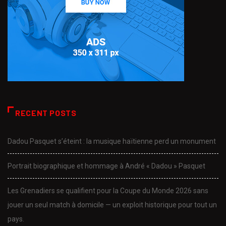
RECENT POSTS
Dadou Pasquet s’éteint : la musique haïtienne perd un monument
Portrait biographique et hommage à André « Dadou » Pasquet
Les Grenadiers se qualifient pour la Coupe du Monde 2026 sans
jouer un seul match à domicile — un exploit historique pour tout un
pays.