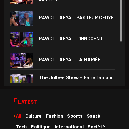
PAWÒL TAFYA – PASTEUR CEDYE
PAWÒL TAFYA – L’INNOCENT
PAWÒL TAFYA – LA MARIÉE
The Julbee Show – Faire l’amour
à son
Droits et Société – Invité Me
LATEST
Monferrier Dorval
All
Culture
Fashion
Sports
Santé
Medam VD yo – Théâtre Ami
Tech
Politique
International
Société