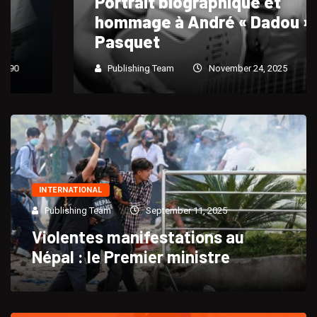
Portrait biographique et
hommage à André « Dadou »
Pasquet
Publishing Team
November 24, 2025
770
INTERNATIONAL
Publishing Team
September 11, 2025
Violentes manifestations au
Népal : le Premier ministre