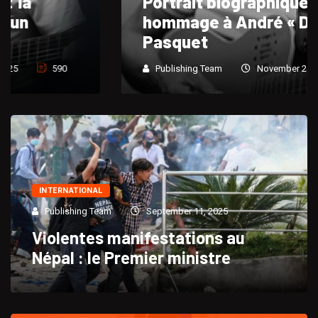
Portrait biographique et
hommage à André « Dadou »
Pasquet
Publishing Team
November 24, 2025
765
INTERNATIONAL
Publishing Team
September 11, 2025
Violentes manifestations au
Népal : le Premier ministre