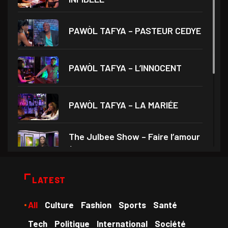
PAWÒL TAFYA – PASTEUR CEDYE
PAWÒL TAFYA – L’INNOCENT
PAWÒL TAFYA – LA MARIÉE
The Julbee Show – Faire l’amour
à son
Droits et Société – Invité Me
LATEST
Monferrier Dorval
All
Culture
Fashion
Sports
Santé
Medam VD yo – Théâtre Ami
Tech
Politique
International
Société