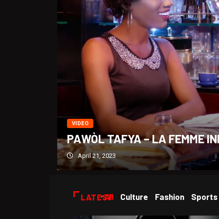
VIDEO
PAWÒL TAFYA – LA FEMME IN
April 21, 2023
All
Culture
Fashion
Sports
LATEST