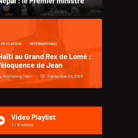
Népal : le Premier ministre
CULTURE
EDUCATION
INTERNATIONAL
“KLASS : Un retour triomph
Haïti au Grand Rex de Lomé :
l’éloquence de Jean
après cinq (5)
Publishing Team
September 24, 2025
Publishing Team
December 28, 2024
1918
Video Playlist
1
/
8
videos