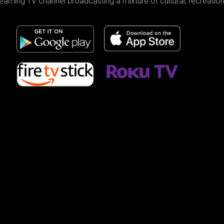
reaming TV channel broadcasting a mixture of cultural, recreati