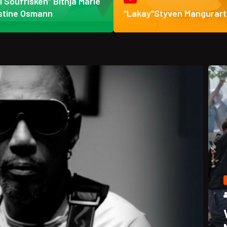
ti Soufrisken” Bithja Marie
stine Osmann
“Lakay”Styven Mangurart