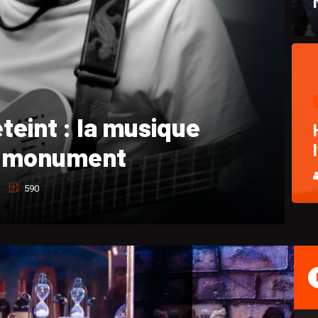
hique et hommage à
Pasquet
764