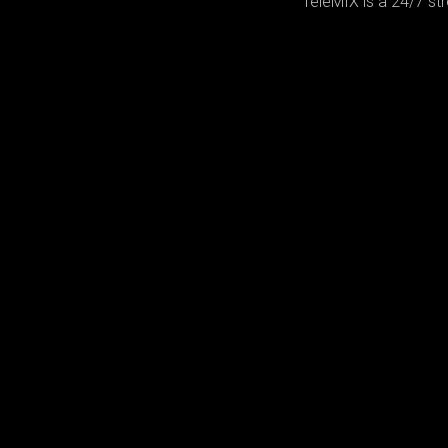
TeleMIX is a 24/7 st