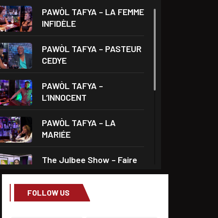
PAWÒL TAFYA – LA FEMME
INFIDÈLE
PAWÒL TAFYA – PASTEUR
CEDYE
PAWÒL TAFYA –
L’INNOCENT
PAWÒL TAFYA – LA
MARIÉE
The Julbee Show – Faire
l’amour à son
FOLLOW US
Droits et Société – Invité
Me Monferrier Dorval