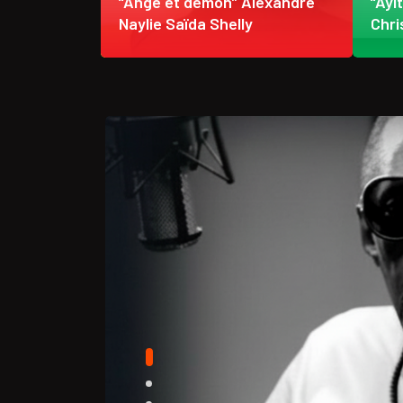
 étendent
“Ange et démon” Alexandre
“Ayi
ère froide
Naylie Saïda Shelly
Chri