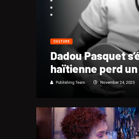
CULTURE
Portrait biograp
André « Dadou » 
Publishing Team
November 24, 2025