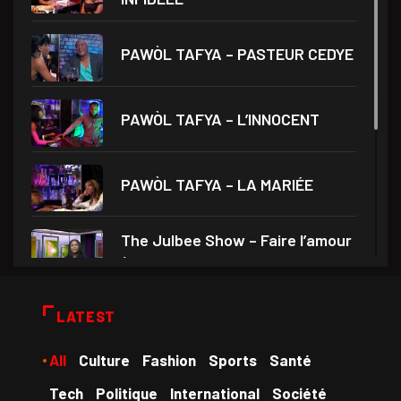
PAWÒL TAFYA – PASTEUR CEDYE
PAWÒL TAFYA – L’INNOCENT
PAWÒL TAFYA – LA MARIÉE
The Julbee Show – Faire l’amour
à son
Droits et Société – Invité Me
LATEST
Monferrier Dorval
All
Culture
Fashion
Sports
Santé
Medam VD yo – Théâtre Ami
Tech
Politique
International
Société