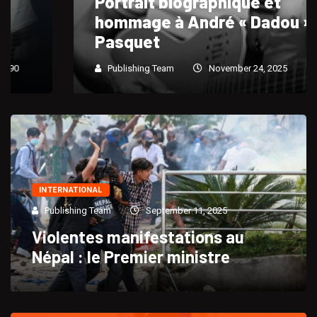
Portrait biographique et
hommage à André « Dadou »
Pasquet
Publishing Team
November 24, 2025
764
INTERNATIONAL
Publishing Team
September 11, 2025
Violentes manifestations au
Népal : le Premier ministre