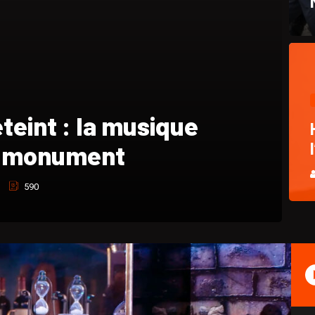
hique et hommage à
Pasquet
764