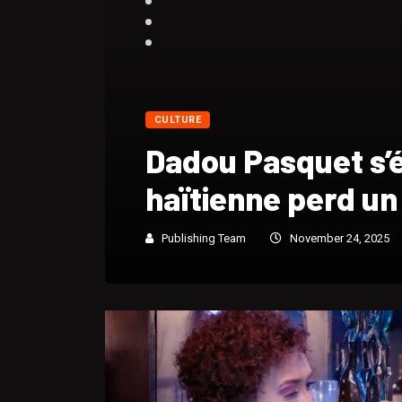
CULTURE
Portrait biograp
André « Dadou » 
Publishing Team
November 24, 2025