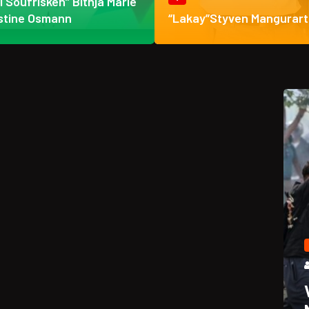
ti Soufrisken” Bithja Marie
stine Osmann
“Lakay”Styven Mangurart