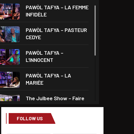
PAWÒL TAFYA – LA FEMME
INFIDÈLE
PAWÒL TAFYA – PASTEUR
CEDYE
PAWÒL TAFYA –
L’INNOCENT
PAWÒL TAFYA – LA
MARIÉE
The Julbee Show – Faire
l’amour à son
FOLLOW US
Droits et Société – Invité
Me Monferrier Dorval