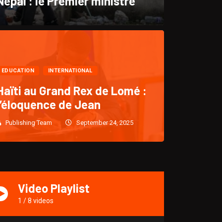
Népal : le Premier ministre
CULTURE
EDUCATION
INTERNATIONAL
“KLASS : Un retour triomph
Haïti au Grand Rex de Lomé :
l’éloquence de Jean
après cinq (5)
Publishing Team
September 24, 2025
Publishing Team
December 28, 2024
1919
Video Playlist
1
/
8
videos