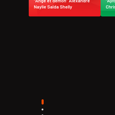
 étendent
“Ange et démon” Alexandre
“Ayi
ère froide
Naylie Saïda Shelly
Chri