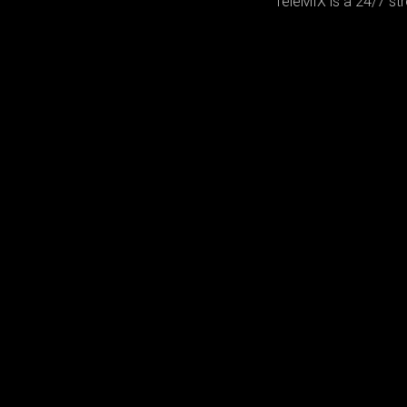
TeleMIX is a 24/7 st