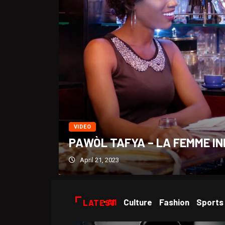
VIDEO
PAWÒL TAFYA – LA FEMME IN
April 21, 2023
All
Culture
Fashion
Sports
LATEST