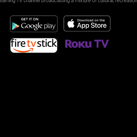
reaming TV channel broadcasting a mixture of cultural, recreati